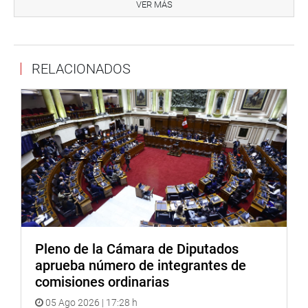
autor de una de las iniciativas acumuladas, destacó que
VER MÁS
la propuesta permitirá resolver la situación laboral de
más de 4 000 trabajadores del sector salud, entre
profesionales, personal técnico y auxiliares asistenciales
RELACIONADOS
que actualmente laboran en condición de destacados en
diversas unidades de destino a nivel nacional.
El legislador señaló, además, que la medida no genera
demanda adicional al tesoro público, debido a que las
plazas involucradas cuentan con financiamiento
presupuestal, y remarcó que aún existen alrededor de 12
000 plazas vacantes en el sector salud, situación que
justifica la necesidad de actualizar la normativa vigente.
Con esta aprobación, el Congreso busca atender una
demanda histórica del personal de salud destacado,
Pleno de la Cámara de Diputados
promoviendo mejores condiciones laborales y una
aprueba número de integrantes de
gestión más eficiente de los recursos humanos en el
comisiones ordinarias
sistema público de salud.
05 Ago 2026 | 17:28 h