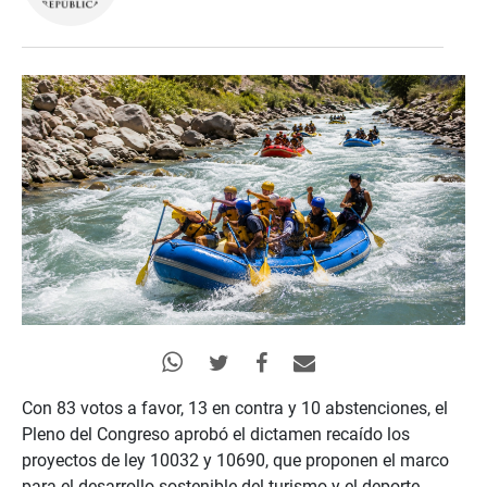
Con
83
votos a favor,
13
en contra y
10
abstenciones, e
l
Pleno del Congreso aprobó el dictamen recaído
los
proyectos de ley 10032 y 10690, que proponen
el
marco
para
el desarrollo sostenible del turismo y el deporte