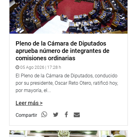
La representación nacional exoneró de segunda votación
siendo el resultado de 89 a favor, 10 en contra y 7
abstenciones.
OFICINA DE COMUNICACIONES E IMAGEN
INSTITUCIONAL
Pleno de la Cámara de Diputados
aprueba número de integrantes de
comisiones ordinarias
05 Ago 2026 | 17:28 h
El Pleno de la Cámara de Diputados, conducido
por su presidente, Oscar Reto Otero, ratificó hoy,
por mayoría, el...
Leer más >
Compartir