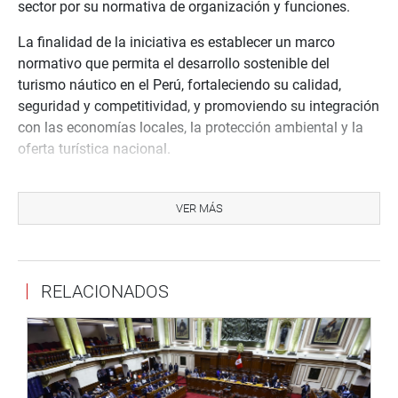
sector por su
normativa de organización y funciones.
La finalidad de la iniciativa es
establecer un marco
normativo que permita el
desarrollo sostenible del
turismo náutico en el Perú, fortaleciendo su calidad,
seguridad y competitividad, y promoviendo su integración
con las economías
locales, la protección ambiental y la
oferta turística nacional
.
El congresista Jorge Z
eballos
A
ponte
(bancada
Renovación Popular), presidente de la Comisión de
VER MÁS
Comercio Exterior y T
urismo
, precisó que la norma no
recorta beneficios y
no
crea nuevas cargas
administrativas o tributarias.
RELACIONADOS
“
Por el contrario, el texto ha sido depurado para adoptarlo
de una viabilidad técnica y no objetable al asegurar la
perfecta sintonía de esta ley marco con la legislación
aduanera y tributaria de este país
”, señaló.