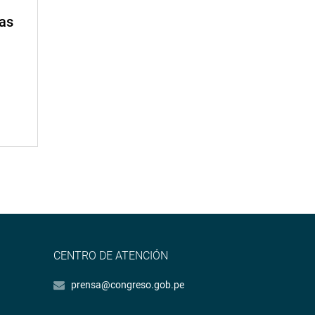
mas
CENTRO DE ATENCIÓN
prensa@congreso.gob.pe