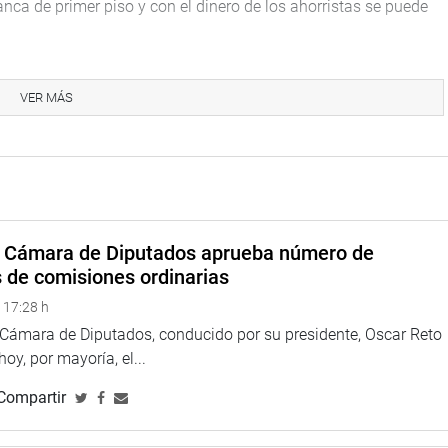
nca de primer piso y con el dinero de los ahorristas se puede
 Clayton Galván Vento (FP) quien, además, dijo que en los
ca agraria.
VER MÁS
a. El agro está olvidado y abandonado. No hay una política
 (APP) coincidiendo con Galván Vento.
Plan de Trabajo contempla audiencias públicas y sesiones
e, para tratar la problemática del sector agrario y el Proyecto
a Cámara de Diputados aprueba número de
s de comisiones ordinarias
del Instituto de Investigaciones de la Amazonía Peruana (IIAP) y
 17:28 h
cuenca del río Putumayo.
a Cámara de Diputados, conducido por su presidente, Oscar Reto
tar sobre la reforestación de la sierra a través de la siembra y
 hoy, por mayoría, el...
iajarán al Cusco para abordar la problemática del sector
Compartir
n tres foros en septiembre: el fórum internacional “Propiedad