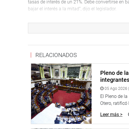
tasas de interés de un 21%. Debe convertirse en ba
bajar el interés a la mitad”, dijo el legislador.
En ese mismo sentido se pronunció el congresista
últimos 15 años no se ha implementado una políti
“Creo que en el país nos falta una política agrari
crediticia”, dijo el congresista Benicio Ríos Ocsa
RELACIONADOS
El presidente de la Comisión Agraria dijo que el 
descentralizadas en Tumbes en el mes de septiembr
Binacional Puyango – Tumbes.
Pleno de l
integrante
En Iquitos, en octubre, para analizar la situación 
05 Ago 2026 |
el Proyecto Especial de Desarrollo Integral de la 
El Pleno de l
En noviembre, la comisión se trasladará a Junín tra
Otero, ratificó
cosecha del agua en los andes; y ese mismo mes v
Leer más >
agrario.
Ramírez Tandazo informó también que se realizará