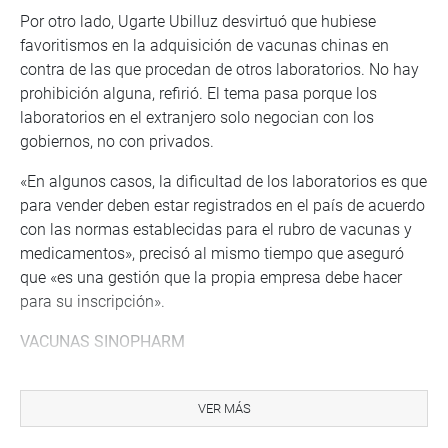
Por otro lado, Ugarte Ubilluz desvirtuó que hubiese
favoritismos en la adquisición de vacunas chinas en
contra de las que procedan de otros laboratorios. No hay
prohibición alguna, refirió. El tema pasa porque los
laboratorios en el extranjero solo negocian con los
gobiernos, no con privados.
«En algunos casos, la dificultad de los laboratorios es que
para vender deben estar registrados en el país de acuerdo
con las normas establecidas para el rubro de vacunas y
medicamentos», precisó al mismo tiempo que aseguró
que «es una gestión que la propia empresa debe hacer
para su inscripción».
VACUNAS SINOPHARM
El legislador Rubén Pantoja informó que en la región
Cusco hay dos mil fallecidos por COVID-19 solo en los
VER MÁS
primeros meses del presente año e interrogó sobre la