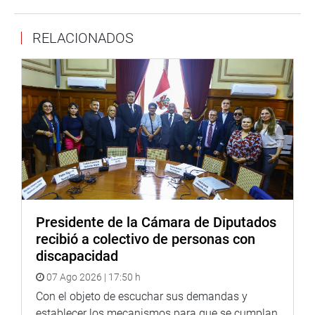
insistencia del Gobierno en adquirir la vacuna Sinopharm.
El titular de Salud respondió que no hay trato diferenciado
RELACIONADOS
y que se compra la vacuna Sinopharm por su alta
efectividad, «que es reconocida como una de las vacunas
más efectivas. Así también lo informa el Colegio Médico.
Se ha demostrado su alta efectividad no solo para
prevenir infecciones en porcentajes mayores a lo previsto,
sino porque previene hospitalización, uso de camas UCI y
fallecimientos», explicó.
En otro momento se informó que, a la fecha, de acuerdo
con los registros de Migraciones se estima que hay 70 mil
casos de peruanos que han salido al extranjero a
Presidente de la Cámara de Diputados
vacunarse, especialmente a Estados Unidos. «Bien por
recibió a colectivo de personas con
ellos, pero el rol del Estado es dar oportunidad y
discapacidad
mecanismos para vacunar a todos los peruanos y los
07 Ago 2026 | 17:50 h
más de un millón 400 mil extranjeros que radican aquí»,
dijo.
Con el objeto de escuchar sus demandas y
establecer los mecanismos para que se cumplan