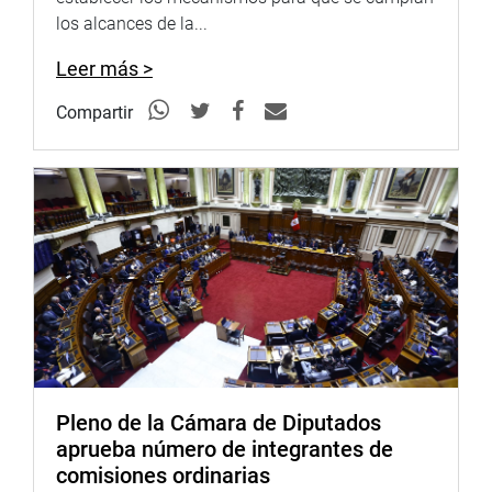
TRATADOS INTERNACIONALES
los alcances de la...
En otro momento de la sesión, la Comisión de Relaciones
Leer más >
Exteriores evaluó y ratificó los tratados internacionales
265, 266, 267, 268, sobre lo siguiente:
Compartir
– Acuerdo entre la Secretaría General de la Organización
de los Estados Americanos y el Gobierno de la República
del Perú, relativo a los privilegios e inmunidades de los
observadores para las Elecciones Generales del 11 de
abril de 2021 (Acuerdo Internacional 265).
– Acuerdo entre la República del Perú, la Confederación
Suiza y el Gran Ducado de Luxemburgo sobre la
Transferencia de Activos Decomisados, el mismo que
versa sobre la transferencia de activos decomisados y
que fuera suscrito el 16 de diciembre 2020 (Acuerdo
Pleno de la Cámara de Diputados
Internacional 266).
aprueba número de integrantes de
comisiones ordinarias
– Anexo VII. Procedimientos y mecanismos relativos al