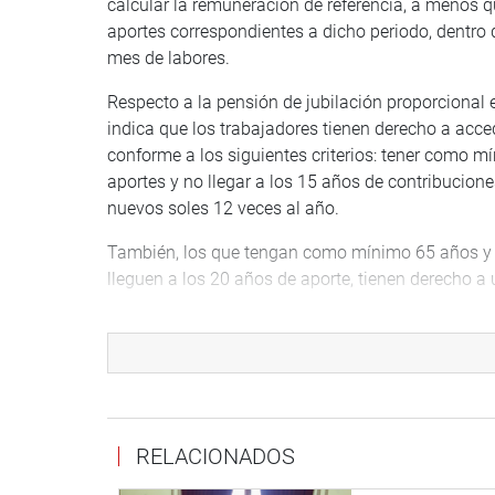
calcular la remuneración de referencia, a menos
aportes correspondientes a dicho periodo, dentro 
mes de labores.
Respecto a la pensión de jubilación proporcional 
indica que los trabajadores tienen derecho a acced
conforme a los siguientes criterios: tener como 
aportes y no llegar a los 15 años de contribucione
nuevos soles 12 veces al año.
También, los que tengan como mínimo 65 años y c
lleguen a los 20 años de aporte, tienen derecho a
Asimismo, los afiliados que tengan por lo menos 
pensión de jubilación adelantada en el Sistema N
Igualmente, la remuneración de referencia es igual
total de remuneraciones efectivas o ingresos ase
últimos 60 meses anteriores al último mes de apo
RELACIONADOS
Para determinar el monto de la pensión de jubila