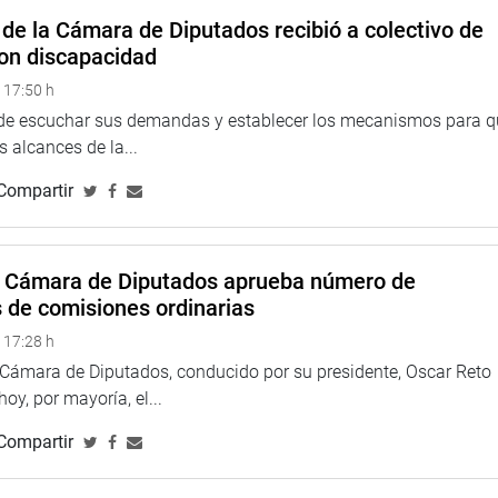
 monto de la pensión se reduce en 4 % por cada año de adelanto
de la Cámara de Diputados recibió a colectivo de
a la suma de pensión mínima ni mayor de la pensión máxima
on discapacidad
 17:50 h
ades laborales o el reinicio de actividades laborales por parte
 de escuchar sus demandas y establecer los mecanismos para 
 su ingreso no está sujeto a retención de la contribución a
 alcances de la...
 el pensionista solicite dicha suspensión y la retención de su
Compartir
a Cámara de Diputados aprueba número de
s de comisiones ordinarias
 17:28 h
a Cámara de Diputados, conducido por su presidente, Oscar Reto
 hoy, por mayoría, el...
Compartir