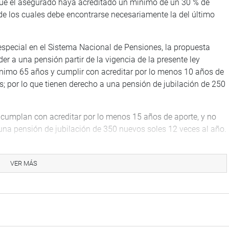
 que el asegurado haya acreditado un mínimo de un 30 % de
de los cuales debe encontrarse necesariamente la del último
especial en el Sistema Nacional de Pensiones, la propuesta
er a una pensión partir de la vigencia de la presente ley
mínimo 65 años y cumplir con acreditar por lo menos 10 años de
s; por lo que tienen derecho a una pensión de jubilación de 250
umplan con acreditar por lo menos 15 años de aporte, y no
 una pensión de jubilación de 350 nuevos soles 12 veces al año.
50 años y 25 años o más de aportes tienen derecho a la
acional de Pensiones.
VER MÁS
 al promedio mensual que resulte de dividir entre 60 años el
gurables percibidos por la asegurada o asegurado durante los
rtes.
ción adelantada se aplican las normas que regulan la pensión