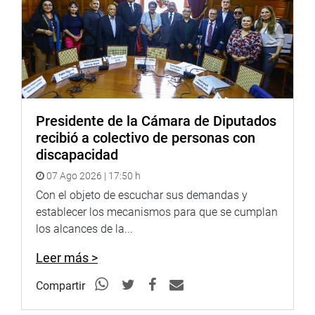
Posteriormente, Elías Avalos degustó un ceviche de
conchas de abanico preparado en la misma lancha.
VILLA DE VALVERDE
Presidente de la Cámara de Diputados
Previamente, el legislador se reunió con los pobladores de
recibió a colectivo de personas con
Villa de Valverde del distrito de Los Aquijes, en Ica,
discapacidad
quienes le presentaron sus principales demandas, entre
07 Ago 2026 | 17:50 h
ellas y una de las principales pidieron ser incluidos en el
presupuesto de la Reconstruccióncon Cambios.
Con el objeto de escuchar sus demandas y
establecer los mecanismos para que se cumplan
El dirigente Lienzo Carrariar Quintanilla informó al
los alcances de la...
legislador que esa zona sufrió los embates de la
naturaleza que causó el fenómeno de “El Niño Costero” a
Leer más >
inicios de año.
Compartir
El parlamentario advirtió que dicho impacto se debió a la