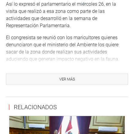
Así lo expresó el parlamentario el miércoles 26, en la
visita que realizó a esa zona como parte de las
actividades que desarrolló en la semana de
Representación Parlamentaria.
El congresista se reunió con los maricultores quienes
denunciaron que el ministerio del Ambiente los quiere
sacar de la zona donde realizan sus actividades
aduciendo que generan impacto negativo en la fauna.
“Tenemos décadas sembrando y cosechando conchas de
abanico”, dijo el dirigente Pedro Morán quien
VER MÁS
inmediatamente después pidió que intervenga el ministro
de la Producción, Pedro Olaechea
Tras escuchar las demandas de los maricultores el
RELACIONADOS
parlamentario abordó una lancha artesanal y comprobó
personalmente cómo la extracción de las conchas
adultas se hace a puro pulmón con un buzo que las
extrae solo de las zonas litigadas.