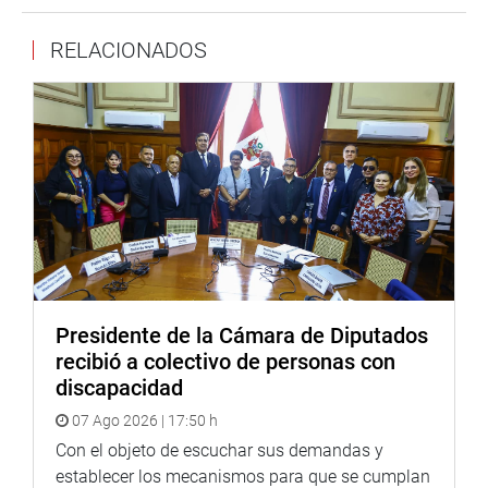
recaído en el Proyecto de Ley 10176/2024-CR que plantea
RELACIONADOS
la Ley que modifica el Decreto Ley 25475, establecen la
penalidad para los delitos de terrorismo y los
procedimientos para la investigación, la instrucción y el
juicio; para ampliar los supuestos de los delitos de
terrorismo y crea la lista de organizaciones terroristas.
OFICINA DE COMUNICACIONES E IMAGEN
INSTITUCIONAL
Presidente de la Cámara de Diputados
recibió a colectivo de personas con
discapacidad
07 Ago 2026 | 17:50 h
Con el objeto de escuchar sus demandas y
establecer los mecanismos para que se cumplan