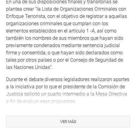
En una de sus disposiciones finales y transitorias se
plantea crear “la Lista de Organizaciones Criminales con
Enfoque Terrorista, con el objetivo de registrar a aquellas
organizaciones criminales que cumplan con los
elementos establecidos en el artículo 1 -A, así como
también los nombres de sus miembros que hayan sido
previamente condenados mediante sentencia judicial
firme y consentida, o que hayan sido declarados como
tales por otros países o por el Consejo de Seguridad de
las Naciones Unidas”.
Durante el debate diversos legisladores realizaron aportes
a la iniciativa por lo que el presidente de la Comisión de
Justicia solicitó un cuarto intermedio a la Mesa Directiva
a fin de evaluar esas propuestas.
Cabe señalar que la Comisión de Defensa Nacional, Orden
Interno, Desarrollo Alternativo y Lucha contra las Drogas,
VER MÁS
que preside la congresista Karol Paredes Fonseca
(bancada Avanza País) también sustentó el dictamen