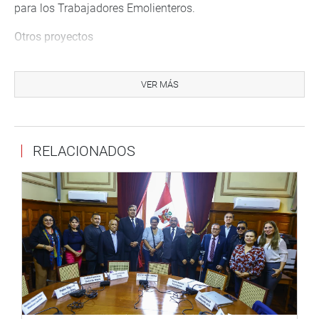
para los Trabajadores Emolienteros.
Otros proyectos
La comisión aprobó otro dictamen recaído en el Proyecto
de Ley 14692, que plantea reconocer la Compensación
VER MÁS
por Tiempo de Servicios (CTS) de los profesionales
médicos del sector público desde su ingreso a la
administración pública.
RELACIONADOS
También, aprobó el dictamen recaído en el Proyecto de
Ley 13125 que, con texto sustitutorio, propone modificar
la Ley 29419, que regula la actividad de los recicladores,
para fortalecer su derecho a la salud, educación y
condiciones dignas de trabajo.
OFICINA DE COMUNICACIONES E IMAGEN
INSTITUCIONAL