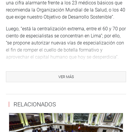
una cifra alarmante frente a los 23 médicos básicos que
recomienda la Organización Mundial de la Salud, o los 40
que exige nuestro Objetivo de Desarrollo Sostenible”.
Luego, “está la centralización extrema, entre el 60 y 70 por
ciento de especialistas se concentran en Lima”; por ello,
“se propone autorizar nuevas vías de especialización con
el fin de romper el cuello de botella formativo y
aprovechar el capital humano que hoy se desperdicia”.
El proyecto, manifestó, “propone incorporar dos nuevas
modalidades de titulación, las cuales ya cuentan con
VER MÁS
antecedentes técnicos en el país. Una de ellas es la
posgraduación a través de programas flexibles de
especialización profesional enfocados en la práctica
RELACIONADOS
clínica y asistencial directa complementados al
residentado clásico”.
La norma, en su artículo único, modifica el artículo 3 y los
numerales 5 y 11 y se incorpora el numeral 14 en el