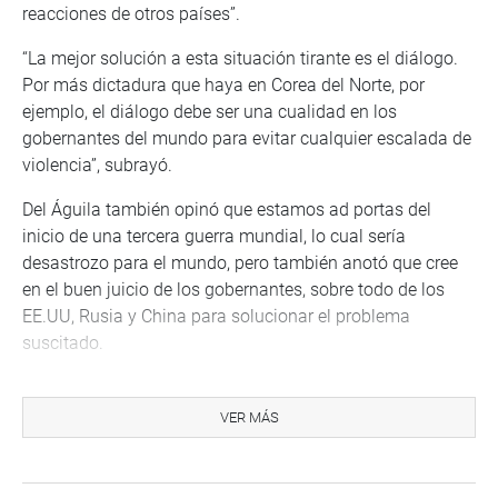
reacciones de otros países”.
“La mejor solución a esta situación tirante es el diálogo.
Por más dictadura que haya en Corea del Norte, por
ejemplo, el diálogo debe ser una cualidad en los
gobernantes del mundo para evitar cualquier escalada de
violencia”, subrayó.
Del Águila también opinó que estamos ad portas del
inicio de una tercera guerra mundial, lo cual sería
desastrozo para el mundo, pero también anotó que cree
en el buen juicio de los gobernantes, sobre todo de los
EE.UU, Rusia y China para solucionar el problema
suscitado.
Estimó que China, como buen aliado de Corea del Norte,
debería recomendar al gobernante norcoreano que calme
VER MÁS
su ímpetu, y el gobernante de Siria debería restituir la
institucionalidad en su país y convocar a elecciones. La
paz en el mundo se debe preservar y se tiene que