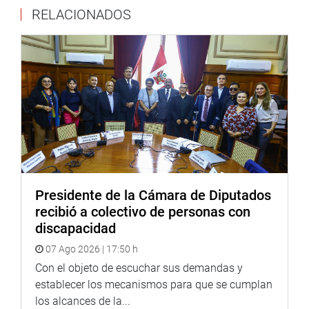
RELACIONADOS
rechazar la violencia.
“El Perú es un ejemplo en el mundo. Combatió y erradicó
al terrorismo genocida y ahora está en paz. En este
contexto siempre hay que rendir homenaje a los
Comandos de Chavín de Huántar, cuyo arrojo y valentía
debemos valorar. En la medida que se dialogue para
lograr la paz, el mundo saldrá ganando”, enfatizó.
De otro lado, la Comisión de Relaciones Exteriores acordó
oficiar al superintendente de Migraciones y al director
general de la Policía Nacional del Perú (PNP) para que
Presidente de la Cámara de Diputados
informen todo lo relacionado al ingreso al país de
recibió a colectivo de personas con
ciudadanos colombianos con antecedentes penales que
discapacidad
están cometiendo una serie de delitos en el Perú.
07 Ago 2026 | 17:50 h
También aprobó tres dictámenes recaídos en tratados
Con el objeto de escuchar sus demandas y
internacionales ejecutivos. (JON)
establecer los mecanismos para que se cumplan
los alcances de la...
PRENSA-CONGRESO