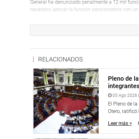
General ha denunciado penalmente a 12 mil funcion
necesario apoyar la función sancionadora con un s
Luego del debate la propuesta fue aprobada 
INFORME
Por su parte, el congresista Marco Miyashiro,
encargado de investigar la presunta adquisición 
RELACIONADOS
Pak a la empresa Firemed S.A.C, por el monto asc
General de Bomberos Voluntarios del Perú –CGBV
Pleno de l
Con respecto a ello, dijo que la compra no se 
integrante
configuraría el supuesto de situación de emergenc
05 Ago 2026 |
de lo señalado en la norma.
El Pleno de l
Miyashiro señaló que se encontraron tres grav
Otero, ratificó
En cuanto a la contratación directa para la compr
Leer más >
de una situación de emergencias, sino que es una 
«Las presuntas responsabilidades se adecuaría