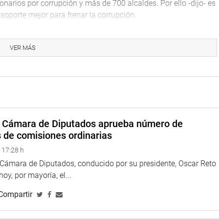
arios por corrupción y más de 700 alcaldes. Por ello -dijo- es
oporte mejor para frenar la corrupción.
con cargo a redacción.
VER MÁS
 como coordinador, expuso el informe del Grupo de Trabajo
irregular de 200 equipos de respiración autónoma, modelo Air
endente a 3 millones 95 mil 320 soles destinados al Cuerpo
P-.
a Cámara de Diputados aprueba número de
condice con la Ley de Contrataciones del Estado, y no
s de comisiones ordinarias
ia, advirtiéndose la existencia de un riesgo de incumplimiento
 17:28 h
a Cámara de Diputados, conducido por su presidente, Oscar Reto
es problemas en el proceso de contrataciones en cuestión.
 hoy, por mayoría, el...
a de los equipos de respiración autónoma, dijo que no se trató
Compartir
situación que pudo ser evitada por la entidad.
n a una imputación por presunto delito contra la