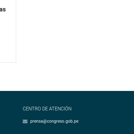
mas
CENTRO DE ATENCIÓN
prensa@congreso.gob.pe