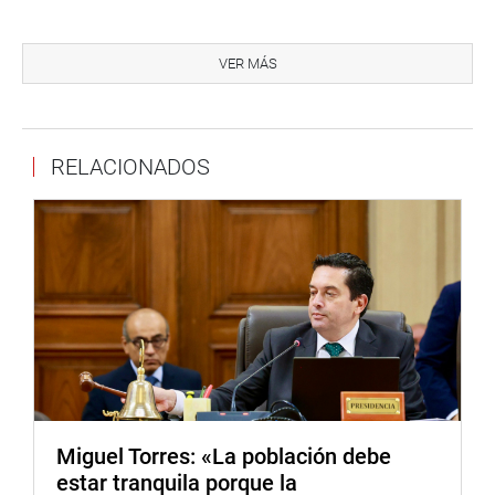
También participaron en el evento el parlamentario
andino Gustavo Pacheco Villar, el contralmirante en retiro
VER MÁS
Aníbal Cueva López, el analista político Luis Herrera, y el
presidente de los Familiares Víctimas del Terrorismo en el
Perú- AFAVIT, Andrés Capeletti Jáuregui, entre otros
RELACIONADOS
invitados.
OFICINA DE COMUNICACIONES E IMAGEN
INSTITUCIONAL
Miguel Torres: «La población debe
estar tranquila porque la