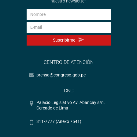
nuestro newsletter.
su rol fiscalizador para asegurar la continuidad de la
obra.
OFICINA DE COMUNICACIONES E IMAGEN
INSTITUCIONAL
Suscribirme
CENTRO DE ATENCIÓN
prensa@congreso.gob.pe
CNC
Palacio Legislativo Av. Abancay s/n.
Cercado de Lima
311-7777 (Anexo 7541)