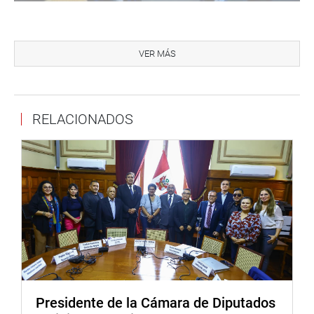
Durante la jornada participaron destacados especialistas
y representantes del sector portuario y logístico, entre
VER MÁS
ellos, Oliver Gutiérrez Esquicha, especialista de
Planeamiento de la Autoridad Portuaria Nacional; José
San Martín Gómez, gerente de Operaciones y Terminales
RELACIONADOS
Provinciales de ENAPU S.A.; y Jorge Pacora Fuentes,
gerente general de ZED Ilo, entre otros expositores.
El parlamentario resaltó la importancia de consolidar a Ilo
como un punto estratégico de integración comercial y
desarrollo económico para el país, fortaleciendo la
conexión bioceánica con los mercados asiáticos y
potenciando nuevas oportunidades para la macro región
sur.
Cutipa Ccama recibió también a docentes jefes de
práctica de la Universidad Nacional de Moquegua
Presidente de la Cámara de Diputados
(UNAM), quienes solicitaron su intervención para que el