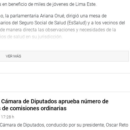
s en beneficio de miles de jóvenes de Lima Este.
ao, la parlamentaria Ariana Orué, dirigió una mesa de
arios del Seguro Social de Salud (EsSalud) y a los vecinos del
ar de manera directa las observaciones y necesidades de la
ios de salud en su jurisdicción.
VER MÁS
a Cámara de Diputados aprueba número de
s de comisiones ordinarias
trasladó a la región Arequipa, donde sostuvo un encuentro con
 17:28 h
rante la jornada, el parlamentario escuchó las demandas del
a Cámara de Diputados, conducido por su presidente, Oscar Reto
glamentación que garantice una pensión digna para el magisterio