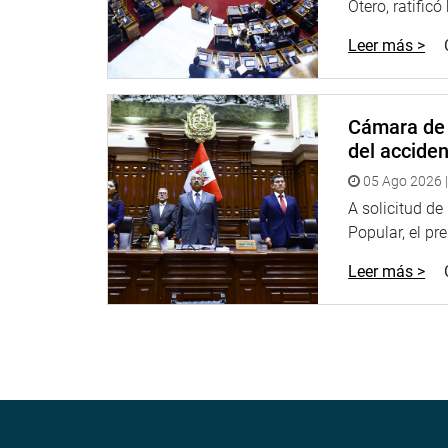
Otero, ratificó
nacional, reconociendo la labor histórica de los 
Leer más >
OFICINA DE COMUNICACIONES E IMAGEN INSTI
Cámara de 
del accide
05 Ago 2026 |
A solicitud d
Popular, el pr
Leer más >