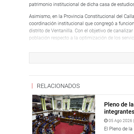
patrimonio institucional de dicha casa de estudio
Asimismo, en la Provincia Constitucional del Call
coordinación institucional que congregó a funcion
distrito de Ventanilla. Con el objetivo de canaliz
población respecto a la optimización de los servic
RELACIONADOS
Pleno de l
integrante
Finalmente, el legislador Edgar Tello Montes, se 
05 Ago 2026 |
los gremios de maestros cesantes y jubilados. Du
El Pleno de l
sector y ratificó su respaldo para impulsar la re