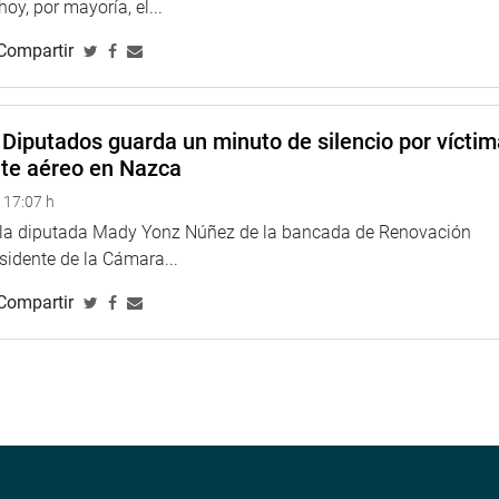
 hoy, por mayoría, el...
docentes peruanos.
Compartir
TUCIONAL
Diputados guarda un minuto de silencio por vícti
nte aéreo en Nazca
 17:07 h
e la diputada Mady Yonz Núñez de la bancada de Renovación
esidente de la Cámara...
Compartir