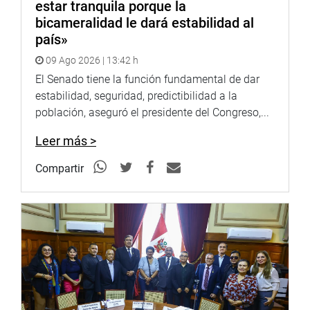
estar tranquila porque la
bicameralidad le dará estabilidad al
país»
09 Ago 2026 | 13:42 h
El Senado tiene la función fundamental de dar
Entre otros temas, los dirigentes de la APAFA informaron
estabilidad, seguridad, predictibilidad a la
al congresista su preocupación ante la obra de la I. E.
población, aseguró el presidente del Congreso,...
50710, que se venía ejecutando sin la debida supervisión.
Leer más >
Posteriormente, acudió a la Municipalidad de Villa Virgen
Compartir
para solicitar información y realizar las acciones
correspondientes en defensa de una educación digna y de
calidad para los niños y jóvenes.
En Tarapoto, San Martín, los legisladores Flavio Cruz
Mamani y Raúl Espíritu Cavero visitaron la sede de la
Superintendencia Nacional de los Registros Públicos
(Sunarp) – Zona Registral N.° III de Tarapoto, con el
objetivo de conocer su situación administrativa, operativa