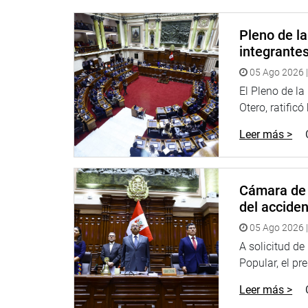
Riego emitió un informe desfavorable, donde suste
iniciativa legislativa y que su aprobación atentar
Pleno de l
sistema de crianza de las aves de corral, aument
integrante
Asimismo, los integrantes de la comisión aprobaro
05 Ago 2026 |
Proyecto de Ley 3017/2022-CR, que plantea modifi
El Pleno de l
Biocombustibles, el cual precisa la definición con
Otero, ratificó
abordada se encuentra fuera de las competencias 
Leer más >
OFICINA DE COMUNICACIONES
Cámara de 
del accide
05 Ago 2026 |
A solicitud d
Popular, el pr
Leer más >