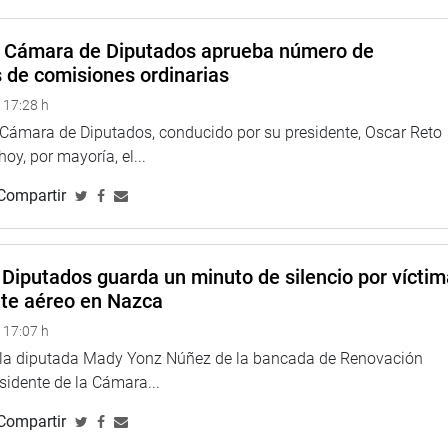
ntó que ya existe un marco legal sobre la materia que trata la
ía contra la libertad de empresa, porque estipula un único
a Cámara de Diputados aprueba número de
a considerablemente el costos de producción actual.
s de comisiones ordinarias
n por unanimidad, el dictamen de inhibición recaído en el
 17:28 h
car el artículo 2 de la Ley de Promoción del Mercado de
a Cámara de Diputados, conducido por su presidente, Oscar Reto
ceptual de biocombustibles, porque se identificó que la materia
 hoy, por mayoría, el...
del grupo de trabajo.
Compartir
Diputados guarda un minuto de silencio por vícti
nte aéreo en Nazca
 17:07 h
e la diputada Mady Yonz Núñez de la bancada de Renovación
esidente de la Cámara...
Compartir