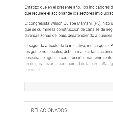
Enfatizó que en el presente año, los indicadores 
que requiere el accionar de los sectores involucra
El congresista Wilson Quispe Mamani, (PL), hizo u
que se culmine la construcción de canales de rie
diversas zonas del país, desatendiendo a quienes 
El segundo artículo de la iniciativa, indica que el
los gobiernos locales, deberá realizar las accion
cosecha de agua, la construcción, mantenimiento y 
fin de garantizar la continuidad de la campaña agr
nacional.
El dictamen aprobado contiene los Proyectos de
CR, 1634/2021-CR, 1664/2021-CR, 1752/2021-CR
y 3719/2022-CR.
En otro momento de la sesión, se aprobó por unan
cual buscaba garantizar el bienestar de las gallin
RELACIONADOS