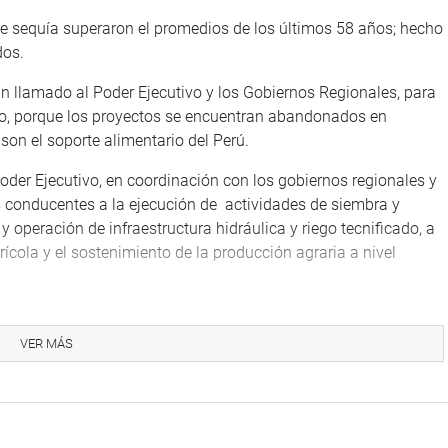
de sequía superaron el promedios de los últimos 58 años; hecho
dos.
n llamado al Poder Ejecutivo y los Gobiernos Regionales, para
go, porque los proyectos se encuentran abandonados en
son el soporte alimentario del Perú.
 Poder Ejecutivo, en coordinación con los gobiernos regionales y
es conducentes a la ejecución de actividades de siembra y
operación de infraestructura hidráulica y riego tecnificado, a
ícola y el sostenimiento de la producción agraria a nivel
 Ley 1009/2021-CR, 1367/2021-CR, 1387/2021-CR, 1572/2021-
, 2249/2021-CR, 2442/2021-CR, 2981/2022-CR, 3683/2022-CR
VER MÁS
imidad el archivamiento del Proyecto de Ley 955/2021-CR, el
as ponedoras; sin embargo, el Ministerio de Desarrollo Agrario y