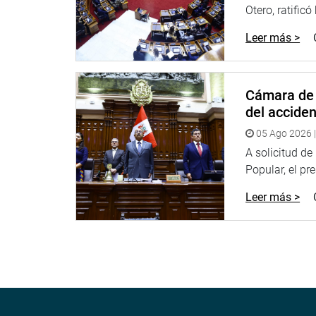
Otero, ratificó
Leer más >
Cámara de 
del accide
05 Ago 2026 |
A solicitud d
Popular, el pr
Leer más >