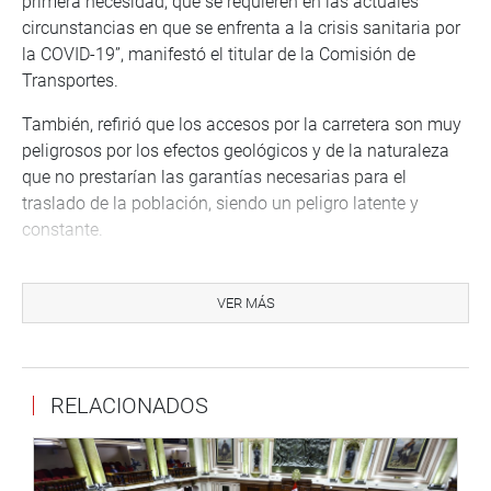
primera necesidad, que se requieren en las actuales
circunstancias en que se enfrenta a la crisis sanitaria por
la COVID-19”, manifestó el titular de la Comisión de
Transportes.
También, refirió que los accesos por la carretera son muy
peligrosos por los efectos geológicos y de la naturaleza
que no prestarían las garantías necesarias para el
traslado de la población, siendo un peligro latente y
constante.
Luego de la sustentación del proyecto en mención, el
legislador Alexander Hidalgo Zamalloa (APP) consideró
VER MÁS
como una necesidad básica la construcción del
aeródromo en mención, que permitirá transportar y
trasladar a cientos de personas que requieren acortar
RELACIONADOS
distancias para los temas económicos, sociales, de salud
y educación principalmente, así como para reforzar el
turismo de la región Cusco.