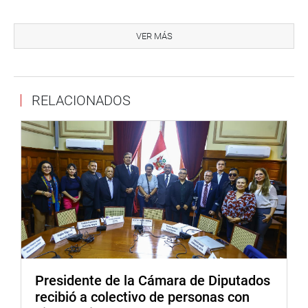
Consideró que la infraestructura naval, se convertirá en un
eje de cooperación interinstitucional y de integración
VER MÁS
amazónica, mejorando la conectividad y la capacidad de
respuesta ante las emergencias ambientales o sociales.
Cueto Aservi manifestó que la Comandancia General de
RELACIONADOS
la Marina ya aprobó el plan maestro de la Base Naval de
Iquitos con el objetivo de redimensionarla en forma
integral y estratégica, determinando la urgente necesidad
de que se lleve a cabo el proceso de modernización y
adecuación de las capacidades de este establecimiento
naval.
OFICINA DE COMUNICACIONES E IMAGEN
INSTITUCIONAL
Presidente de la Cámara de Diputados
recibió a colectivo de personas con