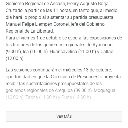
Gobierno Regional de Áncash, Henry Augusto Borja
Cruzado, a partir de las 11 horas; en tanto que, al medio
día hará lo propio al sustentar su partida presupuestal
Manuel Felipe Llempén Coronel, jefe del Gobierno
Regional de La Libertad.
Para el viernes 1 de octubre se espera las exposiciones de
los titulares de los gobiernos regionales de Ayacucho
(9:00 h), Ica (10:00 h), Huancavelica (11:00 h) y Callao
(12:00 h).
Las sesiones continuarán el miércoles 13 de octubre,
oportunidad en que la Comisión de Presupuesto proyecta
recibir las sustentaciones presupuestales de los
gobiernos regionales de Arequipa (09:00 h), Moquegua
(10:00 h), Tacna (11:00 h) y Puno (12:00 h).
Así también para el viernes 15 se proyecta que harán lo
propio los gobiernos regionales de Madre de Dios, Cusco,
VER MÁS
Apurímac y Loreto.