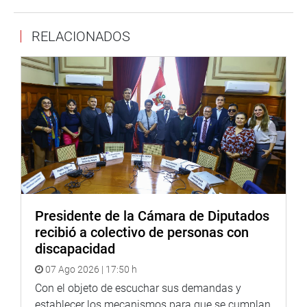
El lunes 25 de octubre presentarán sus partidas
presupuestales 2022 los gobiernos regionales de
RELACIONADOS
Amazonas, Junín, Huánuco y Pasco.
Finalmente, una larga sesión se realizará el martes 26.
Así, ya que por la mañana sustentarán sus partidas
presupuestales los gobiernos regionales de Lima
Provincias (9:00 h), Lima Metropolitana (10:00 h),
Lambayeque (11:00 h); al mediodía hará lo propio el
Gobierno Regional de Cajamarca; en tanto que, por la
tarde corresponderá el turno de los gobiernos regionales
de San Martín (13:00 h) y Ucayali (14:00 h).
Presidente de la Cámara de Diputados
OFICINA DE COMUNICACIONES
recibió a colectivo de personas con
discapacidad
07 Ago 2026 | 17:50 h
Con el objeto de escuchar sus demandas y
establecer los mecanismos para que se cumplan