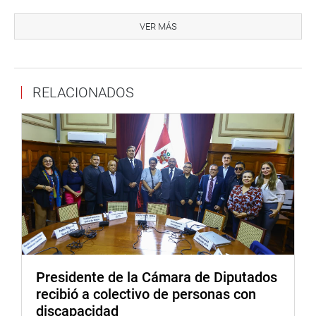
Montalvo Cubas sostuvo que la autógrafa constituye una
reforma necesaria y técnicamente justificada que
VER MÁS
fortalece la Ley Universitaria, optimiza la estructura de la
carrera docente y reconoce el aporte académico y
pedagógico de los jefes de práctica.
RELACIONADOS
RESPALDO
Durante el debate, el congresista Luis Aragón Carreño
(bancada AP) afirmó que la norma responde a una
demanda histórica y hace justicia con miles de
profesionales que cumplen funciones fundamentales en
la enseñanza universitaria. Señaló que la meritocracia no
consiste en cerrar oportunidades, sino en reconocer los
méritos acumulados y la experiencia demostrada por los
jefes de práctica.
Presidente de la Cámara de Diputados
Su colega de bancada, Carlos Alva Rojas, sostuvo que la
recibió a colectivo de personas con
iniciativa reconoce a la docencia práctica como una
discapacidad
actividad formativa esencial y contribuye a eliminar la