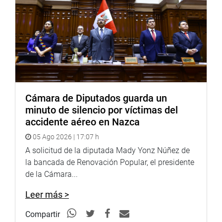
Villanueva (bancada Fuerza Popular) quien expresó que
hay delitos específicos de corte militar policial que en
muchas ocasiones no son entendidos por la justicia
ordinaria.
Finalmente, los congresistas Ruth Luque Ibarra, Sigrid
Bazán Narro y Edgard Reymundo Mercado de la bancada
Bloque Democrático Popular; y Flor Pablo Medina (No
Agrupados) presentaron una reconsideración a la
Cámara de Diputados guarda un
segunda votación de esta propuesta legislativa, que
minuto de silencio por víctimas del
finalmente fue rechazada. Solo obtuvo 45 votos a favor,
accidente aéreo en Nazca
58 en contra y 1 abstención
05 Ago 2026 | 17:07 h
OFICINA DE COMUNICACIONES E IMAGEN
A solicitud de la diputada Mady Yonz Núñez de
INSTITUCIONAL
la bancada de Renovación Popular, el presidente
de la Cámara...
Leer más >
Compartir