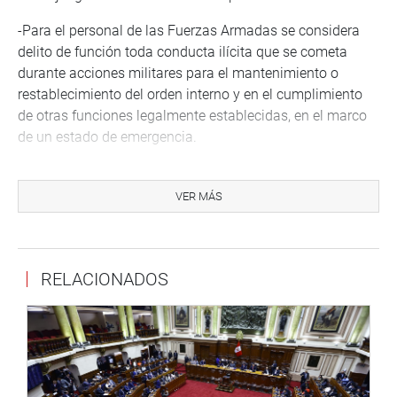
-Para el personal de las Fuerzas Armadas se considera
delito de función toda conducta ilícita que se cometa
durante acciones militares para el mantenimiento o
restablecimiento del orden interno y en el cumplimiento
de otras funciones legalmente establecidas, en el marco
de un estado de emergencia.
-En el caso del personal de la Policía Nacional se
considera delito de función toda conducta ilícita que se
VER MÁS
cometa en el cumplimiento de su finalidad fundamental y
de sus funciones y atribuciones de prevención e
investigación del delito, de control de identidad, de
RELACIONADOS
inteligencia, de fiscalización el cumplimiento de las
normas de tránsito, de seguridad personal, domiciliaria y
de instalaciones, de vigilancia y control de fronteras, de
práctica y emisión de peritajes oficiales de criminalística,
así como de otras funciones establecidas en sus leyes y
reglamentos, en el marco de un estado de emergencia.