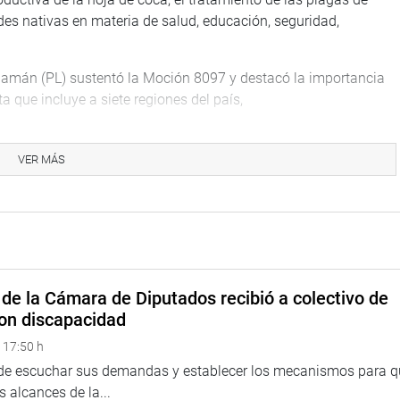
des nativas en materia de salud, educación, seguridad,
uamán (PL) sustentó la Moción 8097 y destacó la importancia
a que incluye a siete regiones del país,
de pobreza, desnutrición, mortalidad infantil, y analfabetismo,
o ello con poca presencia de las instituciones públicas”, indicó.
VER MÁS
ustentó la Moción 7416, sosteniendo que es importante
en esta zona, por el grave flagelo del narcotráfico y terrorismo
des económicas productivas.
TUCIONAL
de la Cámara de Diputados recibió a colectivo de
on discapacidad
 17:50 h
 de escuchar sus demandas y establecer los mecanismos para 
 alcances de la...