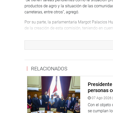
productos de agro y la situación de las comunida
carreteras, entre otros”, agregó.
Por su parte, la parlamentaria Margot Palacios H
de la creación de esta comisión, teniendo en cuent
“La población aún continúa viviendo un alto nivel 
así como un porcentaje de tierras sin cultivar, tod
Seguidamente el congresista José Jerí Oré (SP) s
asegurar las la continuidad y presencia del Estado 
que impiden que la población desarrolle activida
RELACIONADOS
OFICINA DE COMUNICACIONES E IMAGEN INSTI
Presidente 
personas c
07 Ago 2026 |
Con el objeto
se cumplan los