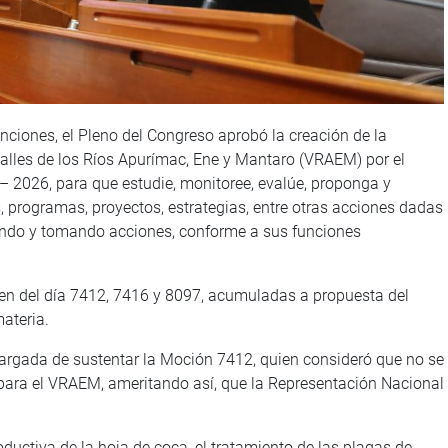
enciones, el Pleno del Congreso aprobó la creación de la
Valles de los Ríos Apurímac, Ene y Mantaro (VRAEM) por el
– 2026, para que estudie, monitoree, evalúe, proponga y
, programas, proyectos, estrategias, entre otras acciones dadas
dando y tomando acciones, conforme a sus funciones
en del día 7412, 7416 y 8097, acumuladas a propuesta del
ateria.
cargada de sustentar la Moción 7412, quien consideró que no se
para el VRAEM, ameritando así, que la Representación Nacional
ductiva de la hoja de coca, el tratamiento de las plagas de