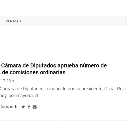
VER MÁS
na web y redes sociales.
larepublicadelperu?fref=ts
//twitter.com/congresoperu
>
<
http://www.youtube.com/congresoperu
>
a Cámara de Diputados aprueba número de
eso
<
https://soundcloud.com/radiocongreso
>
s de comisiones ordinarias
4.congreso.gob.pe/fotografia.asp
 17:28 h
a Cámara de Diputados, conducido por su presidente, Oscar Reto
 hoy, por mayoría, el...
Compartir