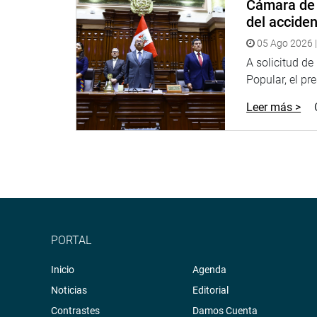
Cámara de 
del accide
05 Ago 2026 |
A solicitud d
Popular, el pr
Leer más >
PORTAL
Inicio
Agenda
Noticias
Editorial
Contrastes
Damos Cuenta