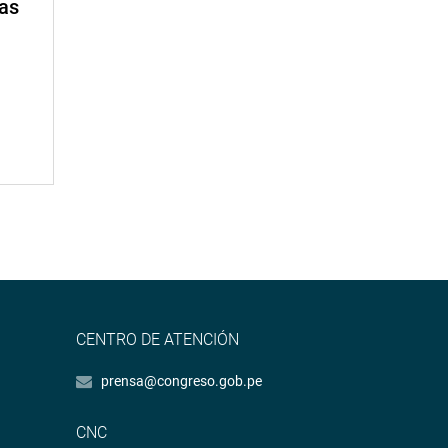
mas
CENTRO DE ATENCIÓN
prensa@congreso.gob.pe
CNC