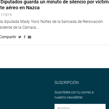
Diputados guarda un minuto de silencio por vícti
nte aéreo en Nazca
 17:07 h
e la diputada Mady Yonz Núñez de la bancada de Renovación
esidente de la Cámara...
Compartir
SUSCRIPCIÓN
Suscríbete con tu correo a
nuestro newsletter.