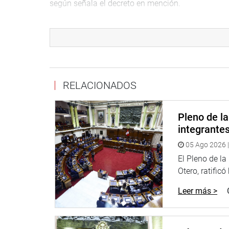
según señala el decreto en mención.
PRENSA-CONGRESO
Puede encontrar más información en nuestra pági
http://www.congreso.gob.pe/
Facebook:
https://www.facebook.com/congresode
RELACIONADOS
Twitter:
https://twitter.com/congresoperu
<
https:
Youtube:
http://www.youtube.com/congresoperu
Pleno de l
Soundcloud:
https://soundcloud.com/radiocongr
integrante
Sistema de Archivo Fotográfico (SAF):
http://www
05 Ago 2026 |
El Pleno de l
Otero, ratificó
Leer más >