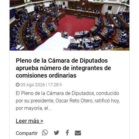
http://www.congreso.gob.pe/
Facebook:
https://www.facebook.com/congresoperu
Twitter:
https://twitter.com/congresoperu
Youtube:
http://www.youtube.com/congresoperu
Soundcloud:
https://soundcloud.com/radiocongreso
Pleno de la Cámara de Diputados
aprueba número de integrantes de
comisiones ordinarias
05 Ago 2026 | 17:28 h
El Pleno de la Cámara de Diputados, conducido
por su presidente, Oscar Reto Otero, ratificó hoy,
por mayoría, el...
Leer más >
Compartir