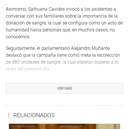
Asimismo, Salhuana Cavides invocó a los asistentes a
conversar con sus familiares sobre la importancia de la
donación de sangre, la cual se configura como un acto de
humanidad hacia personas que, en muchos casos, no
conocemos.
Seguidamente, el parlamentario Alejandro Muñante
destacó que la campaña tiene como meta la recolección
de 480 unidades de sangre, la cual esperan superar a lo
largo del presente día.
“Fomentando este tipo de iniciativas altruistas, fue que
presenté el Proyecto de Ley 5925/2023-CR, Ley que
VER MÁS
declara el Día Nacional del donante de sangre el 14 de
junio de cada año. Esta iniciativa se encuentra a la espera
de su ingreso en la agenda del Pleno del Congreso para
RELACIONADOS
que se convierta en ley”, indicó a los asistentes.
De parte de la Universidad Peruana Unión, estuvieron