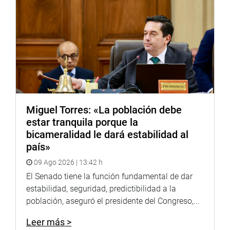
presentes el rector, Walter Murillo Antón; el vicerrector de
Bienestar Universitario, Eduardo Bailón Azurín y el gerente
de la institución, Martín Saldaña Dávila.
Además, participaron el viceministro de Salud Pública del
Ministerio de Salud, Ricardo Peña Sánchez y las regidoras
de la Municipalidad Metropolitana de Lima, Déborah Inga
Zapata y Mirla Mondragón Guevara.
Miguel Torres: «La población debe
La campaña de donación de sangre se realizó con la
estar tranquila porque la
supervisión de representantes del Instituto Nacional
bicameralidad le dará estabilidad al
Neoplásicas, Hospital Santa Rosa, Hospital Nacional
país»
Hipólito Unanue y el Instituto Nacional de Salud del Niño.
09 Ago 2026 | 13:42 h
OFICINA DE COMUNICACIONES E IMAGEN
El Senado tiene la función fundamental de dar
INSTITUCIONAL
estabilidad, seguridad, predictibilidad a la
población, aseguró el presidente del Congreso,...
Leer más >