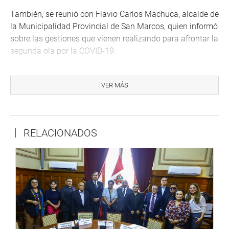
También, se reunió con Flavio Carlos Machuca, alcalde de
la Municipalidad Provincial de San Marcos, quien informó
sobre las gestiones que vienen realizando para afrontar la
segunda ola por la COVID-19.
El congresista escuchó el anuncio sobre los proyectos en
marcha, como la ampliación de obras de saneamiento, la
VER MÁS
remodelación de la Plaza de Armas y el reforzamiento en
el sector de educación.
CALLAO
RELACIONADOS