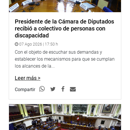
Presidente de la Cámara de Diputados
recibió a colectivo de personas con
discapacidad
Por su parte, el legislador Marcos Pichilingue Gómez (FP)
anunció que sostuvo una reunión con representantes de
07 Ago 2026 | 17:50 h
la ONP, a fin de buscar soluciones para el caso las
Con el objeto de escuchar sus demandas y
pensiones de los pescadores y otros beneficios para este
establecer los mecanismos para que se cumplan
sector.
los alcances de la...
OFICINA DE COMUNICACIONES
Leer más >
Compartir