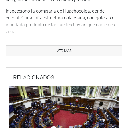
Inspeccionó la comisaría de Huachocolpa, donde
encontró una infraestructura colapsada, con goteras e
inundada producto de las fuertes lluvias que cae en esa
zona.
“No podemos tener a nuestra Policía en esas condiciones.
Hay un total abandono de parte del Estado. Desde mi
VER MÁS
despacho parlamentario voy a gestionar una reunión con
el ministro del Interior para viabilizar una pronta solución
a esta problemática”, afirmó.
RELACIONADOS
Asimismo, agregó que no hay internet, lo cual impide que
decenas de niños puedan recibir sus clases con
normalidad. Tampoco cuentan con un aeropuerto y el 80
% de sus carreteras no son asfaltadas.
“En diálogo con el director regional de salud me decía que
son casi 3377 estudiantes que no están estudiando,
porque el Internet no llega a los centros poblados ni a los