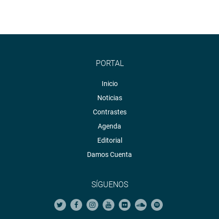
Salud para canalizar la buena pro del proyecto de
construcción del hospital de alta complejidad. Asimismo,
dijo que va a gestionar con Electro Oriente la mejora del
tendido eléctrico para la creación del nuevo hospital.
Previamente, la parlamentaria recorrió el lugar pudiendo
PORTAL
observar muchas necesidades y carencias en la
Inicio
infraestructura como en equipamiento del área de
laboratorio.
Noticias
Contrastes
Agenda
Editorial
Damos Cuenta
SÍGUENOS