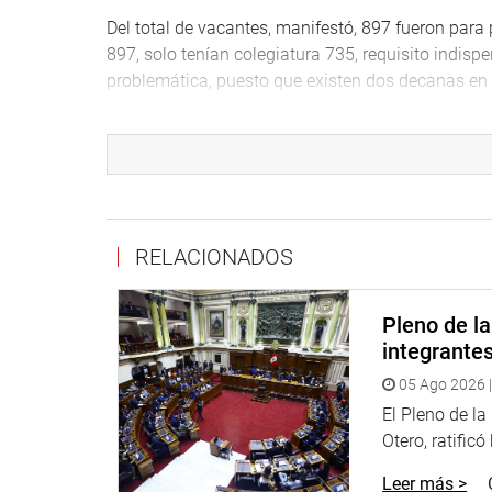
Del total de vacantes, manifestó, 897 fueron para
897, solo tenían colegiatura 735, requisito indis
problemática, puesto que existen dos decanas en e
Quien también se excusó de asistir a esta tercera 
Social de Salud (EsSalud), Jaime Moreno Eustaquio
la entidad y las principales líneas de gestión, ac
durante su administración.
Alex Paredes Gonzales manifestó que mañana mismo
RELACIONADOS
ante su grupo de trabajo el próximo martes 30 de 
OFICINA DE COMUNICACIONES E IMAGEN INSTI
Pleno de l
integrante
05 Ago 2026 |
El Pleno de l
Otero, ratificó
Leer más >