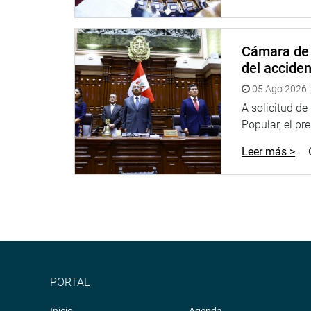
Cámara de 
del accide
05 Ago 2026 |
A solicitud d
Popular, el pr
Leer más >
PORTAL