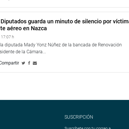
Diputados guarda un minuto de silencio por vícti
nte aéreo en Nazca
 17:07 h
e la diputada Mady Yonz Núñez de la bancada de Renovación
esidente de la Cámara...
Compartir
SUSCRIPCIÓN
Suscríbete con tu correo a