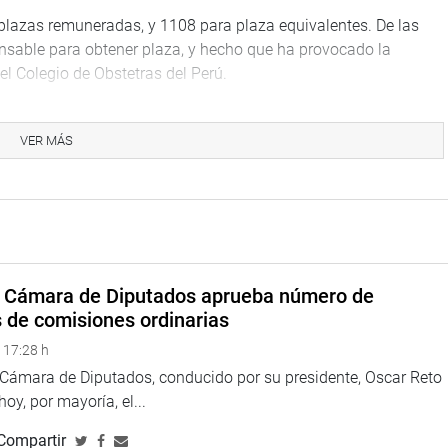
 plazas remuneradas, y 1108 para plaza equivalentes. De las
pensable para obtener plaza, y hecho que ha provocado la
l Colegio de Obstetras del Perú.
sesión extraordinaria fue el presidente ejecutivo del Seguro
, para que informe sobre el estado situacional en que recibió
VER MÁS
ciones prioritarias y medidas que tiene previsto implementar
 reiterará la invitación para que el funcionario se presente
junio.
TUCIONAL
a Cámara de Diputados aprueba número de
s de comisiones ordinarias
 17:28 h
a Cámara de Diputados, conducido por su presidente, Oscar Reto
 hoy, por mayoría, el...
Compartir