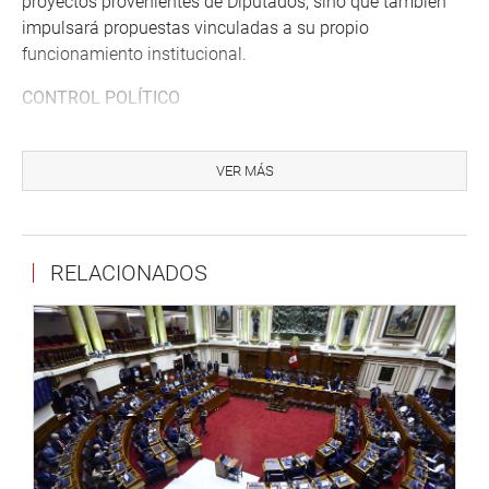
proyectos provenientes de Diputados, sino que también
impulsará propuestas vinculadas a su propio
funcionamiento institucional.
CONTROL POLÍTICO
El artículo 8 precisa que el Senado ejercerá control
político sobre los actos del Poder Ejecutivo y de la
VER MÁS
Administración Pública, conforme a la Constitución
Política del Perú y al reglamento correspondiente. En esa
línea, los senadores podrán solicitar información, invitar a
RELACIONADOS
ministros para que informen sobre asuntos de interés
público y recibir la presentación de integrantes del
Gabinete por iniciativa propia.
Del mismo modo, el Senado supervisará actos
normativos del Ejecutivo, como decretos de urgencia,
decretos legislativos, tratados internacionales ejecutivos
y decretos emitidos durante regímenes de excepción.
Asimismo, la Cámara Alta asumirá la etapa de debate,