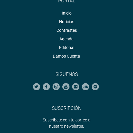
PORTAL
Inicio
Noticias
CENTRO DE NOTICIAS
Contrastes
Agenda
PRENSA-CONGRESO 10-10-2018
Editorial
Damos Cuenta
Puede encontrar más información en nuestra página web
y redes sociales.
SÍGUENOS
Heraldo
:
goo.gl/Ty5Tto
SUSCRIPCIÓN
Portal:
http://www.congreso.gob.pe/
Suscríbete con tu correo a
Facebook:
https://goo.gl/s5t7XN
nuestro newsletter.
Twitter:
https://goo.gl/iMywRR