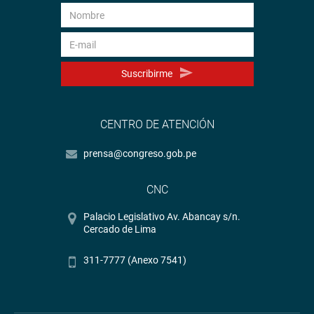
YouTube:
https://goo.gl/VBXBNk
Radio:
goo.gl/hMwTg1
fotografia.congreso.gob.pe
Suscribirme
CENTRO DE ATENCIÓN
prensa@congreso.gob.pe
CNC
Palacio Legislativo Av. Abancay s/n.
Cercado de Lima
311-7777 (Anexo 7541)