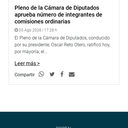
Martins” y gerente de la Red Prestacional Rebagliati,
Pleno de la Cámara de Diputados
Gustavo Eduardo Liendo Portocarrero; el gerente del
aprueba número de integrantes de
Centro Nacional de Salud Renal, Luis Salvador Carpio
comisiones ordinarias
Angosta; el ex gerente del Hospital Nacional “Edgardo
05 Ago 2026 | 17:28 h
Rebagliati Martins”, Javier Tovar Brandan y el presidente
El Pleno de la Cámara de Diputados, conducido
de la Central de Trabajadores de la Revolución Peruana,
por su presidente, Oscar Reto Otero, ratificó hoy,
Miguel E. Reyes Gómez.
por mayoría, el...
Leer más >
SESIÓN DESCENTRALIZADA
Compartir
Finalmente, el congresista Luis López Vilela, presidente de
la Comisión de Fiscalización, informó que el próximo
viernes 19 realizará una sesión descentralizada en la
región San Martín. (RMD)