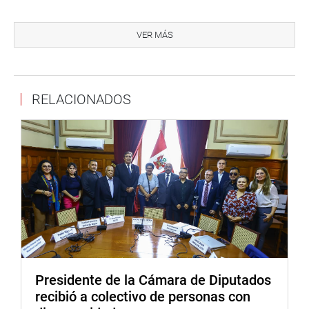
“Los dos comisarios que informaron que no era viable el
traslado fueron cesados, los dos nuevos comisarios que
VER MÁS
ratifican negativamente ese traslado también han sido
cesados y el director del Museo Nacional de Antropología
de Pueblo Libre también ha sido cesado”, denunció
RELACIONADOS
Miyashiro.
Por otro lado el legislador advirtió que por un préstamo
por 4 meses de nueve piezas a Japón, ese país donó 200
mil dólares porque los museos donde iban a ser
exhibidos son privados.
Observó que el MALI es privado, los museos donde se
exponen las piezas son privados y se cobra entre 18 a 20
euros por el ingreso, es una exposición por un año y los
informes son negativos y son desechados. “Cuando
huelen mal las cosas hay que investigar. Toda esta
Presidente de la Cámara de Diputados
secuencia documentada detallada la presentaré en la
recibió a colectivo de personas con
próxima semana”, concluyó el legislador.