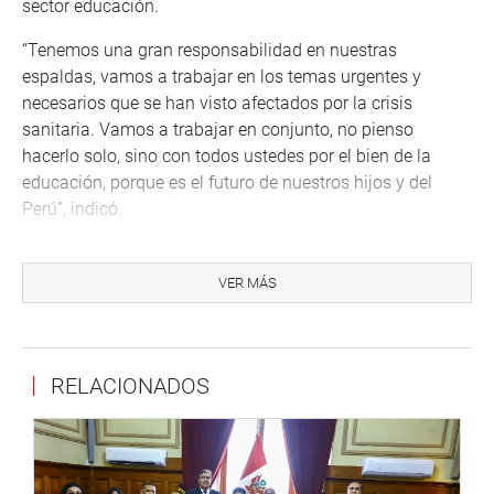
sector educación.
“Tenemos una gran responsabilidad en nuestras
espaldas, vamos a trabajar en los temas urgentes y
necesarios que se han visto afectados por la crisis
sanitaria. Vamos a trabajar en conjunto, no pienso
hacerlo solo, sino con todos ustedes por el bien de la
educación, porque es el futuro de nuestros hijos y del
Perú”, indicó.
Agregó que su gestión será de puertas abiertas, ya que se
recibirán aportes y sugerencias de todos.
VER MÁS
Asimismo, se comprometió a presentar la próxima
semana el plan de trabajo y un proyecto de reglamento de
la comisión.
RELACIONADOS
CITACIÓN A MINISTRO DE EDUCACIÓN
Los congresistas Alex Paredes Gonzales, Karol Fonseca
Paredes (AP) y Tania Ramírez García (FP) solicitaron se