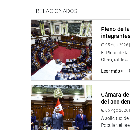
RELACIONADOS
Pleno de l
integrante
05 Ago 2026 |
El Pleno de l
Otero, ratificó
Leer más >
Cámara de 
del accide
05 Ago 2026 |
A solicitud d
Popular, el pr