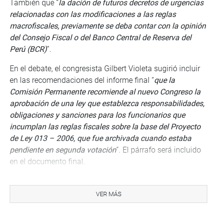
También que “
la dación de futuros decretos de urgencias
relacionadas con las modificaciones a las reglas
macrofiscales, previamente se deba contar con la opinión
del Consejo Fiscal o del Banco Central de Reserva del
Perú (BCR)
”.
En el debate, el congresista Gilbert Violeta sugirió incluir
en las recomendaciones del informe final “
que la
Comisión Permanente recomiende al nuevo Congreso la
aprobación de una ley que establezca responsabilidades,
obligaciones y sanciones para los funcionarios que
incumplan las reglas fiscales sobre la base del Proyecto
de Ley 013 – 2006, que fue archivada cuando estaba
pendiente en segunda votación
”. El párrafo será incluido
en el documento final.
DU 034-2019 SERÍA INCONSTITUCIONAL
Posteriormente, la Comisión Permanente aprobó, por
VER MÁS
mayoría, el informe final del grupo de trabajo que analizó
el
Decreto de Urgencia 034-2019
, que modifica la Ley