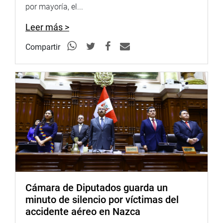
por mayoría, el...
un informe en minoría, dijo que el Decreto de Urgencia
busca recuperar al Ministerio de Educación como ente
Leer más >
rector de la educación en el país.
Compartir
“
Cuando por un tema de funcionamiento de la
universidad, no se alcanzan condiciones básicas de
calidad y se vulnera el derecho de los jóvenes de
continuar con sus estudios, creemos que el Estado sí
debe de entrar a fortalecer la universidad
”, indicó Ochoa.
PRENSA-CONGRESO
Cámara de Diputados guarda un
minuto de silencio por víctimas del
accidente aéreo en Nazca