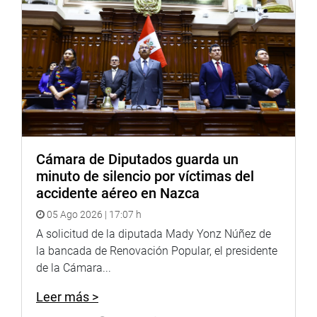
Karina Beteta reclamó que no haya colaboración de las
empresas jurídicas investigadas y señaló que el proyecto
de ley que ella ha propuesto es para llenar los vacíos
legales del DU 003 porque es inefectivo.
La defensa de la norma estuvo a cargo del congresista
oficialista Gino Costa, quien dijo que el DU 003 sí
ayudaba a poner un alto al abuso de las empresas, que
se trata de una respuesta a un caso inédito de corrupción
Cámara de Diputados guarda un
(de las empresas constructoras) y que no es una
minuto de silencio por víctimas del
estrategia equivocada por parte del gobierno para
accidente aéreo en Nazca
proteger los ingresos del Estado. Si no hay otra medida
05 Ago 2026 | 17:07 h
para qué deshacerse del decreto de urgencia, expresó.
A solicitud de la diputada Mady Yonz Núñez de
la bancada de Renovación Popular, el presidente
Por último, el economista Mendoza Pérez informó a la
de la Cámara...
presidencia de la comisión que alcanzará el estudio que
está haciendo sobre estos temas y, en respuesta a los
Leer más >
comentarios del congresista Gino Costa, expresó que es