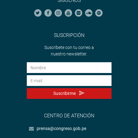
SÍGUENOS
PRENSA-CONGRESO
Puede encontrar más información en nuestra página web
y redes sociales.
SUSCRIPCIÓN
Suscríbete con tu correo a
nuestro newsletter.
http://www.congreso.gob.pe/
Facebook:
https://www.facebook.com/congresoperu
Twitter:
https://twitter.com/congresoperu
Youtube:
http://www.youtube.com/congresoperu
Suscribirme
Soundcloud:
https://soundcloud.com/radiocongreso
CENTRO DE ATENCIÓN
prensa@congreso.gob.pe