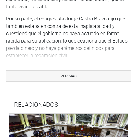
tanto es inaplicable.
Por su parte, el congresista Jorge Castro Bravo dijo que
también estaba en contra de esta inaplicabilidad y
cuestionó que el gobierno no haya actuado en forma
rápida para su aplicación, lo que ocasiona que el Estado
pierda dinero y no haya parámetros definidos para
establecer la reparación civil.
En sus respuestas, Juan Mendoza dijo que hay otras
medidas que pueden aplicarse como los embargos y
VER MÁS
medidas cautelares a las empresas que están siendo
investigadas y que le sorprendía la lentitud del proceso.
Dudó, incluso, que pueda haber una reparación civil por
RELACIONADOS
parte de la empresa brasileña OAS por el megaproyecto
conocido como ‘Línea Amarilla y que con Odebrecht
podría ocurrir algo igual. A ello se sumará un daño mayor
al Estado y esto tiene que ver también con la debilidad de