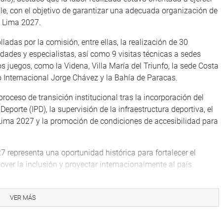
ble, con el objetivo de garantizar una adecuada organización de
 Lima 2027.
lladas por la comisión, entre ellas, la realización de 30
idades y especialistas, así como 9 visitas técnicas a sedes
s juegos, como la Videna, Villa María del Triunfo, la sede Costa
o Internacional Jorge Chávez y la Bahía de Paracas.
roceso de transición institucional tras la incorporación del
eporte (IPD), la supervisión de la infraestructura deportiva, el
Lima 2027 y la promoción de condiciones de accesibilidad para
 representa una oportunidad histórica para fortalecer el
over la inclusión y proyectar internacionalmente al país.
VER MÁS
tivo para acelerar la ejecución de obras deportivas, viales y
ión con las federaciones y deportistas. Asimismo, se