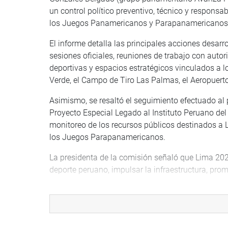
un control político preventivo, técnico y responsa
los Juegos Panamericanos y Parapanamericanos
El informe detalla las principales acciones desarro
sesiones oficiales, reuniones de trabajo con autor
deportivas y espacios estratégicos vinculados a lo
Verde, el Campo de Tiro Las Palmas, el Aeropuert
Asimismo, se resaltó el seguimiento efectuado al p
Proyecto Especial Legado al Instituto Peruano del D
monitoreo de los recursos públicos destinados a 
los Juegos Parapanamericanos.
La presidenta de la comisión señaló que Lima 2027
deporte peruano, impulsar la infraestructura, prom
CONCLUSIONES Y RECOMENDACIONES
El informe formula recomendaciones al Poder Ejecu
de accesibilidad, así como fortalecer la coordinac