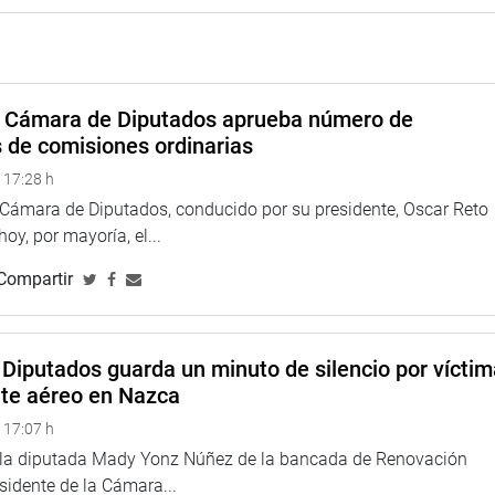
mantener el seguimiento parlamentario especializado
especial en la futura Cámara de Diputados.
rvi (bancada Renovación Popular) destacó la importancia de
a organización de los juegos y contribuya a garantizar su
a Cámara de Diputados aprueba número de
 Valdivia (bancada Juntos por el Perú-Voces del Pueblo-Bloque
s de comisiones ordinarias
mento de integración nacional y reconoció el trabajo
 17:28 h
a Cámara de Diputados, conducido por su presidente, Oscar Reto
TUCIONAL
 hoy, por mayoría, el...
Compartir
Diputados guarda un minuto de silencio por vícti
nte aéreo en Nazca
 17:07 h
e la diputada Mady Yonz Núñez de la bancada de Renovación
esidente de la Cámara...