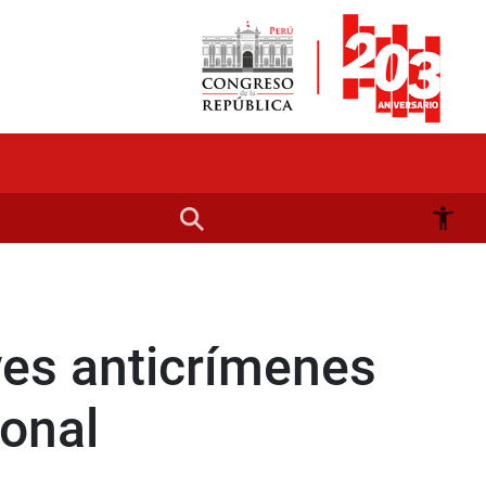
yes anticrímenes
ional