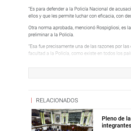
“Es para defender a la Policía Nacional de acusa
ellos y que les permite luchar con eficacia, con de
Otra norma aprobada, mencionó Rospigliosi, es la 
preliminar a la Policía.
“Esa fue precisamente una de las razones por las
facultad a la Policía, como existe en todos los p
Rospigliosi Capurro también destacó la Ley 32026 
pueden hacer uso de su arma legal para enfrentar
“Esas son leyes anticrímenes”, resaltó el presiden
EVENTUAL INDULTO
RELACIONADOS
El presidente del Congreso también fue consultad
Gobierno estaría preparando un indulto al expresi
Pleno de l
integrante
“Espero que no porque, como todos sabemos, esa e