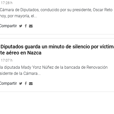
pelado a una segunda instancia la condena que se le dio en
 17:28 h
ta, es absolutamente imposible que se le indulte”, refirió.
a Cámara de Diputados, conducido por su presidente, Oscar Reto
 hoy, por mayoría, el...
 que ser firmado por el actual ministro de Justicia y Derechos
Compartir
 hacer. Yo creo que es absolutamente imposible que se le
Diputados guarda un minuto de silencio por vícti
TUCIONAL
nte aéreo en Nazca
 17:07 h
e la diputada Mady Yonz Núñez de la bancada de Renovación
esidente de la Cámara...
Compartir