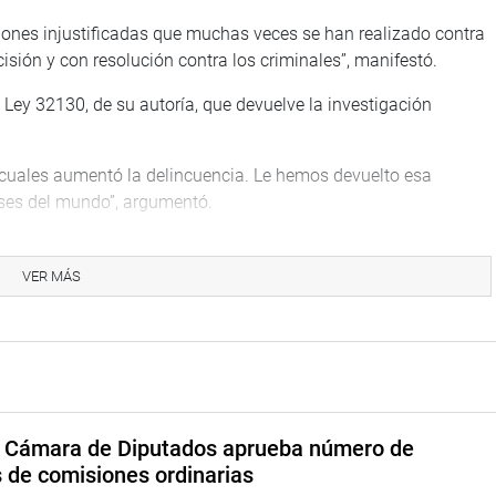
ciones injustificadas que muchas veces se han realizado contra
cisión y con resolución contra los criminales”, manifestó.
Ley 32130, de su autoría, que devuelve la investigación
 cuales aumentó la delincuencia. Le hemos devuelto esa
aíses del mundo”, argumentó.
de legítima defensa para los civiles, que establece que ellos
se a un delincuente, y tampoco tendrán responsabilidad penal.
VER MÁS
te del Congreso.
o sobre informaciones periodísticas que señalan que el
dente Pedro Castillo.
a Cámara de Diputados aprueba número de
s de comisiones ordinarias
s una situación completamente ilegal. El golpista Pedro