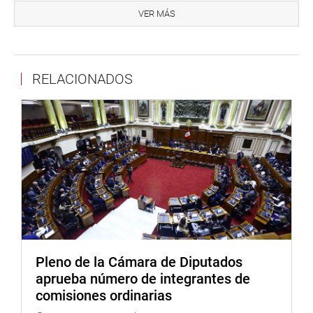
nuestro país requiere una adecuada regulación para
VER MÁS
evitar la discriminación, especialmente de personas con
discapacidad. Añadió que se debe promover mejores
prácticas en el ámbito del transporte aéreo.
RELACIONADOS
A su turno, la parlamentaria anfitriona, Mery Infantes, hizo
hincapié en que se debe dar prioridad a las personas con
discapacidad por un tema de inclusión y consideración.
Seguidamente, fue aprobado, por unanimidad, el
dictamen del texto sustitutorio, que modifica la Ley
29973, Ley General de la Persona con Discapacidad, para
que el CONADIS otorgue un pase libre a las personas con
discapacidad moderada, con el fin que sea usado en el
servicio de transporte público terrestre urbano e
interurbano.
Pleno de la Cámara de Diputados
aprueba número de integrantes de
La propuesta aprobada establece que las personas con
comisiones ordinarias
discapacidad moderada inscritas en el Registro del