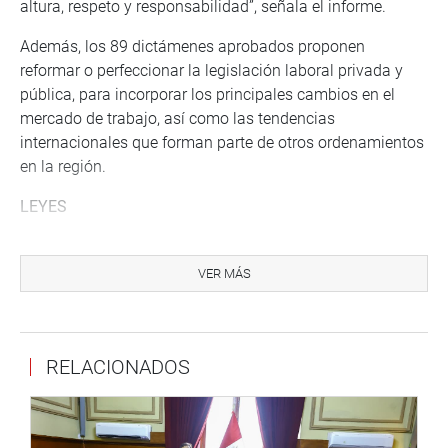
altura, respeto y responsabilidad”, señala el informe.
Además, los 89 dictámenes aprobados proponen
reformar o perfeccionar la legislación laboral privada y
pública, para incorporar los principales cambios en el
mercado de trabajo, así como las tendencias
internacionales que forman parte de otros ordenamientos
en la región.
LEYES
Las 2 leyes publicadas en el Diario Oficial El Peruano son:
VER MÁS
-Ley 31991, Ley del Cuerpo de Guardaparques del Perú,
que protege los derechos de los guardaparques como
actores estratégicos en la conservación y gestión de las
Áreas Naturales Protegidas del Perú.
RELACIONADOS
-Ley 32027, que autoriza a los trabajadores la libre
disposición de su Compensación por Tiempo de Servicios
(CTS) efectuados en las entidades financieras y que