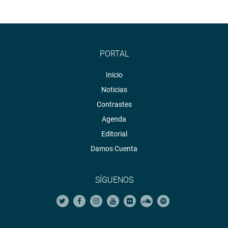
También participó Jony Rahal, diputado de la Asamblea
Nacional venezolana, hoy en el exilio en el Perú.
PORTAL
Inicio
PRENSA-CONGRESO
Noticias
Contrastes
Agenda
Editorial
Damos Cuenta
SÍGUENOS