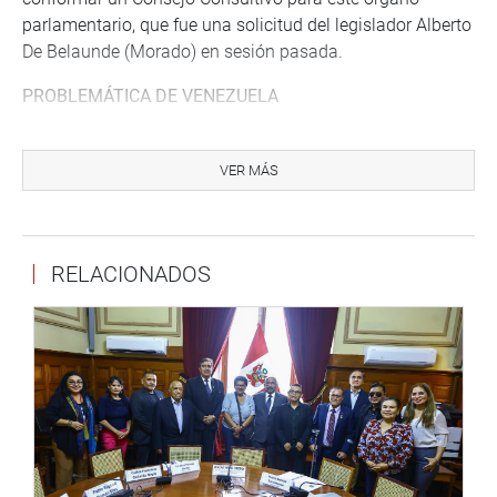
parlamentario, que fue una solicitud del legislador Alberto
De Belaunde (Morado) en sesión pasada.
PROBLEMÁTICA DE VENEZUELA
Posteriormente, en sesión virtual se presentó Carlos Scull,
embajador de la República de Venezuela en Perú, quien
VER MÁS
se refirió a la problemática de ese país y la migración
venezolana, debido a la enorme preocupación ante la
crisis por el COVID-19.
RELACIONADOS
Scull dijo que el régimen de Nicolas Maduro ya
«no solo
es una dictadura sino además representa una
organización criminal».
Indicó que, por ese motivo, ha
sido sancionado por los Estados Unidos y la Unión
Europea por estar vinculados en actividades como el
narcotráfico y terrorismo.
«Ese régimen es una amenaza para toda la región, para
América Latina. Por eso se requiere mayor presión para