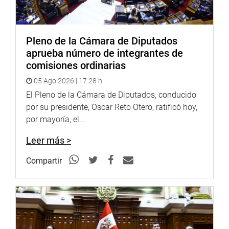
Pleno de la Cámara de Diputados
aprueba número de integrantes de
comisiones ordinarias
05 Ago 2026 | 17:28 h
El Pleno de la Cámara de Diputados, conducido
por su presidente, Oscar Reto Otero, ratificó hoy,
“Hoy acudimos a COFOPRI para conocer el estado del
por mayoría, el...
proceso de saneamiento físico-legal y seguir impulsando
soluciones concretas. Seguiremos acompañando a los
Leer más >
vecinos y articulando con las instituciones competentes
hasta lograr que este proyecto avance en beneficio de los
Compartir
vecinos de Miramar”, manifestó.
JUNÍN
En la ciudad de Huancayo, Junín, el parlamentario Edgard
Reymundo Mercado se reunió con dos jóvenes