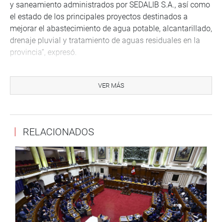
y saneamiento administrados por SEDALIB S.A., así como
el estado de los principales proyectos destinados a
mejorar el abastecimiento de agua potable, alcantarillado,
drenaje pluvial y tratamiento de aguas residuales en la
provincia”, expresó.
LIMA
VER MÁS
En la ciudad de Lima, la congresista Sigrid Bazán Narro
se reunió con los vecinos de la Asociación de Vivienda
Miramar de Chuquitanta, en San Martín de Porres, con
quienes impulsa “las gestiones para destrabar el proyecto
RELACIONADOS
de agua y saneamiento de su comunidad, paralizado
desde hace años”.