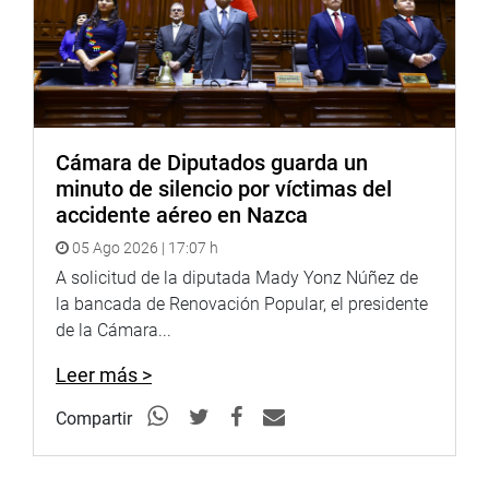
declamadores que han ganado diversos concursos,
“poniendo en alto el nombre de Huancayo y la región
Junín”.
Luego, se reunió con los directivos del Instituto Regional
de Enfermedades Neoplásicas (IREN Centro).
Cámara de Diputados guarda un
OFICINA DE COMUNICACIONES E IMAGEN
minuto de silencio por víctimas del
INSTITUCIONAL
accidente aéreo en Nazca
05 Ago 2026 | 17:07 h
A solicitud de la diputada Mady Yonz Núñez de
la bancada de Renovación Popular, el presidente
de la Cámara...
Leer más >
Compartir