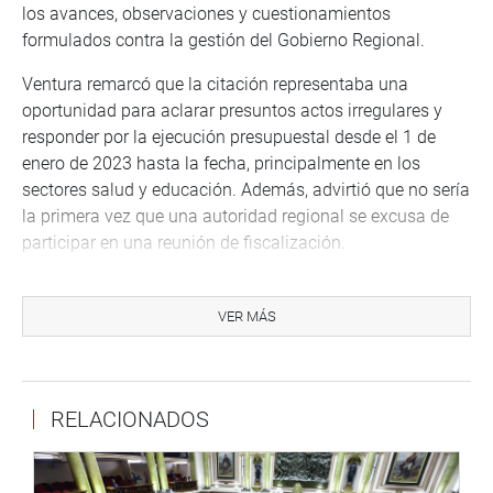
los avances, observaciones y cuestionamientos
formulados contra la gestión del Gobierno Regional.
Ventura remarcó que la citación representaba una
oportunidad para aclarar presuntos actos irregulares y
responder por la ejecución presupuestal desde el 1 de
enero de 2023 hasta la fecha, principalmente en los
sectores salud y educación. Además, advirtió que no sería
la primera vez que una autoridad regional se excusa de
participar en una reunión de fiscalización.
Sin embargo, en representación del Gobierno Regional de
Tumbes, el gerente general informó sobre los resultados
VER MÁS
de gestión y ejecución presupuestal, con énfasis en la
situación del Hospital Regional José Alfredo Mendoza
Olavarría —JAMO II-2— y del Hospital de Apoyo Saúl
RELACIONADOS
Garrido Rosillo —SAGARO II-1—.
Según la exposición, el proyecto del Hospital JAMO
continúa en ejecución y permanece bajo revisión de la