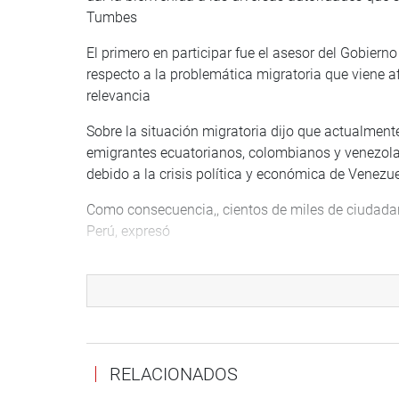
Tumbes
El primero en participar fue el asesor del Gobiern
respecto a la problemática migratoria que viene 
relevancia
Sobre la situación migratoria dijo que actualmen
emigrantes ecuatorianos, colombianos y venezola
debido a la crisis política y económica de Venezue
Como consecuencia,, cientos de miles de ciudadano
Perú, expresó
Precisó que los ciudadanos venezolanos, a través d
situación económica en la que se encontraban. “
ingresan de manera ilegal”, precisó.
Añadió que la región ha recibido más de 75 mil
servicios básicos como salud, educación y protecc
RELACIONADOS
funciones, realice estándares de desarrollo equi