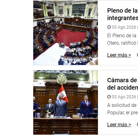
buena calidad de vida. “A través del sector salu
Pleno de l
de vulnerabilidad y a personas adultas”, dijo.
integrante
Tenemos un cuadro en el cual se ha establecido d
05 Ago 2026 |
país
El Pleno de l
Informó que en el mes de febrero ingresaron a Tu
Otero, ratificó
en abril 11 mil 199, en mayo 3 mil 003, en junio 6
Leer más >
un total de 75 mil 152 personas que han ingresado
Detalló que hay 3 tipos de situación de migrantes
como tránsito para ir a otros países como Argentin
Cámara de 
del accide
También los de paso, quienes llegan a Tumbes sin
que se les acabo el dinero y se quedan de manera 
05 Ago 2026 |
su ruta; y, finalmente los que se establecen porqu
A solicitud d
personal, familiar y profesional.
Popular, el pr
En cuanto a la problemática social generada por la
Leer más >
ser Tumbes una región fronteriza- se incrementa el