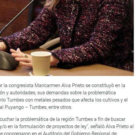
r la congresista Maricarmen Alva Prieto se constituyó en la
ción y autoridades, sus demandas sobre la problemática
 río Tumbes con metales pesados que afecta los cultivos y el
nal Puyango – Tumbes, entre otros.
scuchar la problemática de la región Tumbes a fin de buscar
 y/o en la formulación de proyectos de ley”, señaló Alva Prieto al
se congregaron en el Auditorio del Gobierno Regional de