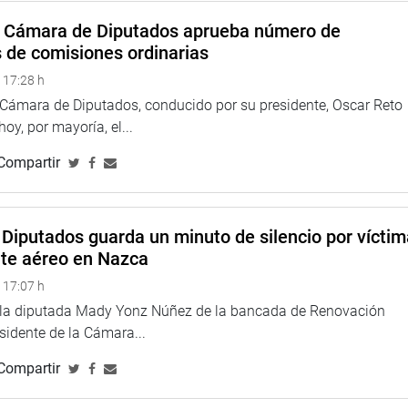
d se ha atendido a ciudadanos venezolanos, a menores de edad
a Cámara de Diputados aprueba número de
s de comisiones ordinarias
esde febrero a agosto una secuencia de ingresos a nuestro
 17:28 h
a Cámara de Diputados, conducido por su presidente, Oscar Reto
mbes 633 peruanos y 3 mil 309 extranjeros, en marzo 9 mil 546,
 hoy, por mayoría, el...
 mil 676, en julio 12 mil 345 y en agosto 22 mil 074, lo que hace
Compartir
 al país.
: los caminantes que llegan de Ecuador y usan la provincia
a y Chile con fines de trabajo
Diputados guarda un minuto de silencio por vícti
nte aéreo en Nazca
 recursos, ya sea porque fueron víctimas de la delincuencia o
transitoria hasta que junten dinero para poder proseguir con
 17:07 h
e ven en la región el lugar ideal para desarrollarse de manera
e la diputada Mady Yonz Núñez de la bancada de Renovación
esidente de la Cámara...
 población migrante se refirió al tráfico de migrantes que -al
Compartir
 riesgo para este delito que afecta a muchos de ellos, la