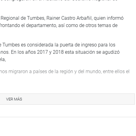
o Regional de Tumbes, Rainer Castro Arbañil, quien informó
afrontando el departamento, así como de otros temas de
te Tumbes es considerada la puerta de ingreso para los
nos. En los años 2017 y 2018 esta situación se agudizó
la,
s migraron a países de la región y del mundo, entre ellos el
e nuestro país, se han ido a Chile, Argentina y Brasil por la
Tumbes es una puerta abierta para los emigrantes y muchos
VER MÁS
 152 migrantes aproximadamente los cuales demandaban
ión. Esto ha generado que el gobierno regional, a través de sus
tativo y acceso a acondiciones optimas que apunten a una