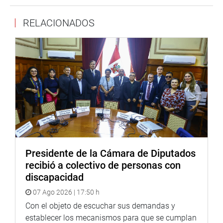
técnico y sobre todo trasparente. Por ello solicitó al
RELACIONADOS
Ministerio de Economía y Finanzas y a la Contraloría, que
destaquen a tres funcionarios durante este proceso.
“Dos funcionarios del MEF y uno de la Contraloría están
presentes en la sala en calidad de observadores y para
brindar la asistencia técnica legal en caso se requiera”,
añadió el legislador.
Enseguida dio a conocer el marco constitucional y
normativo que tiene en cuenta la Comisión de
Presupuesto. “El artículo 74 de la Constitución señala el
principio de legalidad y el artículo 79 indica que los
Presidente de la Cámara de Diputados
congresistas no tenemos iniciativa de gasto es decir no
recibió a colectivo de personas con
podemos crear ni aumentar gasto público”, puntualizó el
discapacidad
legislador.
07 Ago 2026 | 17:50 h
LEY DE ENDEUDAMIENTO PÚBLICO
Con el objeto de escuchar sus demandas y
establecer los mecanismos para que se cumplan
Por unanimidad, con 21 votos a favor, fue aprobado el