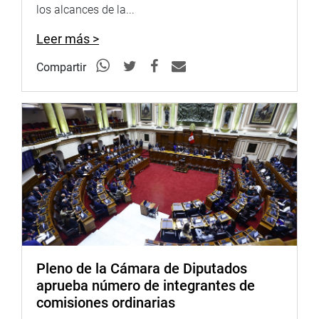
los alcances de la...
dictamen recaído Proyecto de Ley 2908/2022-PE, Ley de
Endeudamiento del Sector Público para el Año Fiscal
Leer más >
2023.
Compartir
El debate se inició con la participación del Ministro de
Economía, Kurt Burneo Farfán, quien dio su parecer
respecto del predictamen presentado por la Comisión de
Presupuesto, para lo cual desplego intensas jornadas de
trabajo y recibió a los titulares de los pliegos para que
expongan sus partidas asignadas para el próximo
ejercicio fiscal.
“Lo que se busca es llegar a un acuerdo básico de lo que
será la ley del presupuesto público del próximo año.
Estamos discutiendo una de las fuentes de
financiamiento del presupuesto de la República. Hay
Pleno de la Cámara de Diputados
varios artículos en donde existe concordancia entre lo
aprueba número de integrantes de
propuesto por la comisión y los congresistas”, dijo
comisiones ordinarias
Burneo.