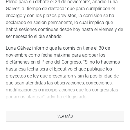
Pleno para su debate el 24 de noviembre”, añadió Luna
Gálvez, al tiempo de destacar que para cumplir con el
encargo y con los plazos previstos, la comisión se ha
declarado en sesión permanente, lo cual implica que
habrá sesiones continuas desde hoy hasta el viernes y de
ser necesario el día sábado.
Luna Gálvez informó que la comisión tiene el 30 de
noviembre como fecha máxima para aprobar los
dictámenes en el Pleno del Congreso. “Si no lo hacemos
hasta esa fecha será el Ejecutivo el que publique los
proyectos de ley que presentaron y sin la posibilidad de
que sean atendidas las observaciones, correcciones,
modificaciones o incorporaciones que los congresistas
podamos plantear”, advirtió el legislador.
El presidente de la Comisión de Presupuesto recordó que,
cuando fueron presentados los proyectos presupuestales,
VER MÁS
dijo que esta vez el debate y aprobación sería diferente
bajo los principios de ser un proceso eminentemente