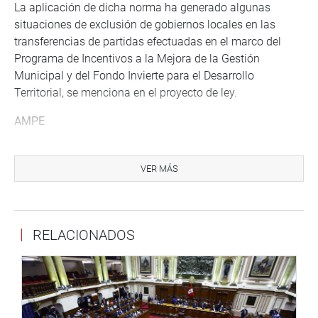
La aplicación de dicha norma ha generado algunas
situaciones de exclusión de gobiernos locales en las
transferencias de partidas efectuadas en el marco del
Programa de Incentivos a la Mejora de la Gestión
Municipal y del Fondo Invierte para el Desarrollo
Territorial, se menciona en el proyecto de ley.
AMPE
En otro momento, la Comisión recibió al presidente de la
Asociación de Municipalidades del Perú, Dennys Cuba
VER MÁS
Rivera, quien expuso los planteamientos de los gobiernos
locales para que sean incorporados en el predictamen del
proyecto de Ley 5779, Ley de Presupuesto del Sector
RELACIONADOS
Público para el Año Fiscal 2024.
Solicitó la inclusión de un artículo que autorice
excepcionalmente la transferencia de hasta un 100%
adicional del Fondo de Compensación Municipal
(Foncomun) a los gobiernos locales. Asimismo, que se