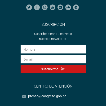
Lugo de escuchar la exposición, el presidente del grupo de
trabajo José Jerí (SP) solicitó mayor ejecución de obras
de prevención y que se tomen las medidas convenientes
para cautelar los bienes que se compren para tales fines.
SUSCRIPCIÓN
OFICINA DE COMUNICACIONES E IMAGEN
Suscríbete con tu correo a
INSTITUCIONAL
nuestro newsletter.
Suscribirme
CENTRO DE ATENCIÓN
prensa@congreso.gob.pe