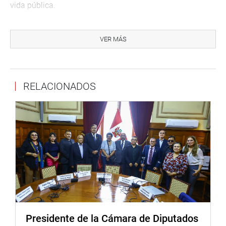
vida pública.
En tanto, el doctor Tito Doroteo Acosta Castro, rector de la
Universidad Nacional de Educación Enrique Guzmán y
VER MÁS
Valle, destacó el aporte de las mujeres al desarrollo del
país. Asimismo, reafirmó el compromiso de la universidad
con la educación, la igualdad de oportunidades y el
RELACIONADOS
fortalecimiento del liderazgo femenino, considerados
pilares para construir una sociedad más justa, inclusiva y
con mayores posibilidades de desarrollo.
Al cierre del encuentro, desarrollado en el auditorio Alberto
Andrade Carmona del edificio Juan Santos Atahualpa del
Congreso, la Comisión de Mujer y Familia entregó
reconocimientos a mujeres líderes, en mérito a su aporte,
trayectoria y compromiso con sus comunidades.
OFICINA DE COMUNICACIONES E IMAGEN
INSTITUCIONAL
Presidente de la Cámara de Diputados