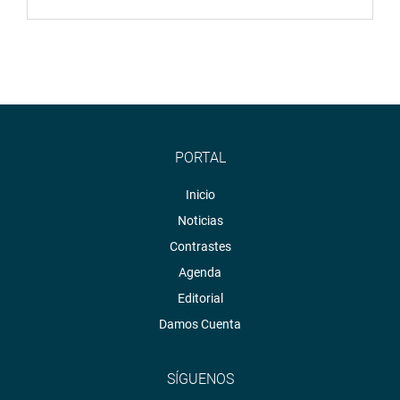
enfrentando diversas problemáticas laborales y de
gestión. «Las exigencias de estas organizaciones son
justas y trabajaremos con ellos para canalizarlas y
tengan una pronta solución», anotó.
OFICINA DE COMUNICACIONES E IMAGEN
INSTITUCIONAL
PORTAL
Inicio
Noticias
Contrastes
Agenda
Editorial
Damos Cuenta
SÍGUENOS