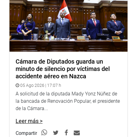
Cámara de Diputados guarda un
minuto de silencio por víctimas del
accidente aéreo en Nazca
También, se reunió con el gremio de pescadores
05 Ago 2026 | 17:07 h
artesanales de Chancay, quienes exigen la
A solicitud de la diputada Mady Yonz Núñez de
reglamentación de la Ley 32190 y una solución efectiva
la bancada de Renovación Popular, el presidente
frente al derrame de petróleo de la transnacional
de la Cámara...
española Repsol.
Leer más >
Asimismo, recogió las demandas de los trabajadores de
Compartir
salud de la Diris Lima Sur y de EsSalud, quienes vienen