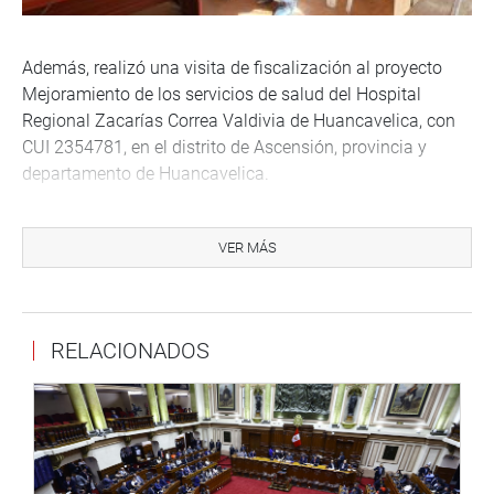
Además, realizó una visita de fiscalización al proyecto
Mejoramiento de los servicios de salud del Hospital
Regional Zacarías Correa Valdivia de Huancavelica, con
CUI 2354781, en el distrito de Ascensión, provincia y
departamento de Huancavelica.
“Durante el recorrido, el equipo técnico me informó que el
proyecto continúa en ejecución; sin embargo, durante su
VER MÁS
proceso constructivo se han presentado diversas
problemas técnicos, como fisuras en la infraestructura y
observaciones en las áreas exteriores relacionadas con el
RELACIONADOS
sistema de drenaje pluvial, las cuales vienen siendo
evaluadas y han generado demoras en la culminación de
la obra”.
Asimismo, “informo a la población que hemos recibido el
Oficio D001687-2028-DM-MINSA, mediante el cual se