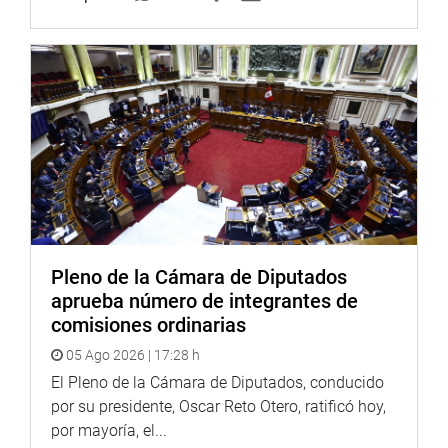
Asimismo, resaltó la labor desarrollada por la Comisión
Especial Multipartidaria Pro-Inversión durante el periodo
legislativo, señalando que este grupo ha realizado un
seguimiento permanente a la gestión de los proyectos de
inversión y fortalecer las capacidades técnicas de las
regiones en materia de promoción de la inversión privada.
OFICINA DE COMUNICACIONES E IMAGEN
INSTITUCIONAL
Pleno de la Cámara de Diputados
aprueba número de integrantes de
comisiones ordinarias
05 Ago 2026 | 17:28 h
El Pleno de la Cámara de Diputados, conducido
por su presidente, Oscar Reto Otero, ratificó hoy,
por mayoría, el...