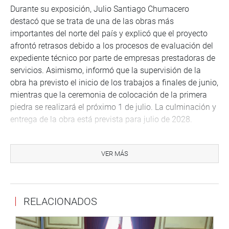
Durante su exposición, Julio Santiago Chumacero
destacó que se trata de una de las obras más
importantes del norte del país y explicó que el proyecto
afrontó retrasos debido a los procesos de evaluación del
expediente técnico por parte de empresas prestadoras de
servicios. Asimismo, informó que la supervisión de la
obra ha previsto el inicio de los trabajos a finales de junio,
mientras que la ceremonia de colocación de la primera
piedra se realizará el próximo 1 de julio. La culminación y
entrega de la obra está prevista para julio de 2028.
“Para el cierre de brechas necesitamos un mayor
involucramiento de las empresas prestadoras de
VER MÁS
servicios, porque si eso no mejora, no avanzaremos en
los plazos establecidos”, señaló Chumacero.
Por su parte, Humberto Manuel Maydana López,
RELACIONADOS
coordinador regional norte, resaltó el acompañamiento
técnico brindado por ProInversión durante todo el
proceso, desde la formulación y estructuración del