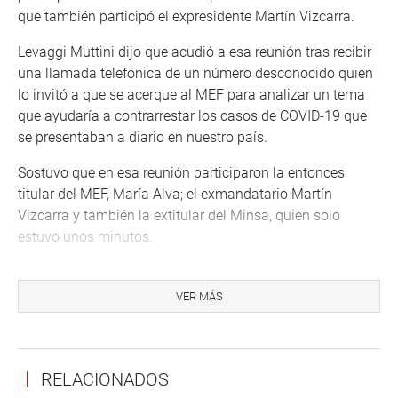
que también participó el expresidente Martín Vizcarra.
Levaggi Muttini dijo que acudió a esa reunión tras recibir
una llamada telefónica de un número desconocido quien
lo invitó a que se acerque al MEF para analizar un tema
que ayudaría a contrarrestar los casos de COVID-19 que
se presentaban a diario en nuestro país.
Sostuvo que en esa reunión participaron la entonces
titular del MEF, María Alva; el exmandatario Martín
Vizcarra y también la extitular del Minsa, quien solo
estuvo unos minutos.
Informó que en dicho encuentro no se hablaron de precios
de las pruebas rápidas pero que sí hubo personas que no
VER MÁS
identificó pero que estaban muy ligadas a la exministra
de Economía, quienes solicitan que los insumos lleguen
en 48 horas.
RELACIONADOS
“Se me pedía que los insumos lleguen en 48 horas, pero