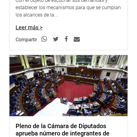
Con el objeto de escuchar sus demandas y
para abril de este año. Y al mismo tiempo ofreció a la
establecer los mecanismos para que se cumplan
comisión una reunión ad hoc para tratar este tema.
los alcances de la...
Asimismo, señaló que este viernes 24 de enero, desde la
Leer más >
ciudad de Talara, se emitirá un decreto supremo que pone
en vigor una fiscalización orientativa de toda la
Compartir
infraestructura petrolera en el litoral peruano, tanto de
empresas privadas como públicas.
“Todas serán fiscalizados en el marco de la norma que
define la fiscalización orientativa. Esto significa que
Osinergmin (Organismo Supervisor de la Inversión en
Energía y Minería), con el apoyo del ministerio, va a
realizar evaluaciones de campo sobre tres componentes
principales: plataformas, ductos y terminales”.
“Un negocio petrolero tiene muchos componentes, pero
nos vamos a enfocar en los próximos nueves meses a
Pleno de la Cámara de Diputados
evaluar los componentes principales en todo el litoral
aprueba número de integrantes de