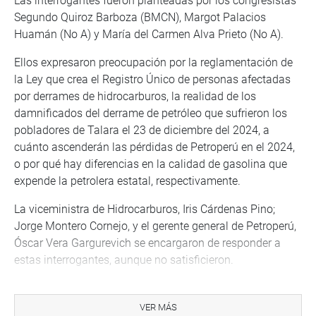
Las interrogantes fueron planteadas por los congresistas
Segundo Quiroz Barboza (BMCN), Margot Palacios
Huamán (No A) y María del Carmen Alva Prieto (No A).
Ellos expresaron preocupación por la reglamentación de
la Ley que crea el Registro Único de personas afectadas
por derrames de hidrocarburos, la realidad de los
damnificados del derrame de petróleo que sufrieron los
pobladores de Talara el 23 de diciembre del 2024, a
cuánto ascenderán las pérdidas de Petroperú en el 2024,
o por qué hay diferencias en la calidad de gasolina que
expende la petrolera estatal, respectivamente.
La viceministra de Hidrocarburos, Iris Cárdenas Pino;
Jorge Montero Cornejo, y el gerente general de Petroperú,
Óscar Vera Gargurevich se encargaron de responder a
estas interrogantes, aunque no satisficieron.
Por su parte, el ministro de Energía y Minas, Jorge
Montero Cornejo, en el inicio de la sesión, efectuó algunas
VER MÁS